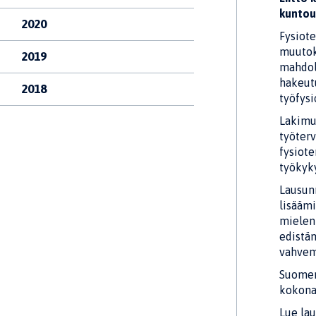
kuntou
2020
Fysiot
muutok
2019
mahdoll
hakeut
2018
työfysi
Lakimuu
työterv
fysiote
työkyky
Lausunn
lisäämi
mielen
edistäm
vahvem
Suomen
kokona
Lue la