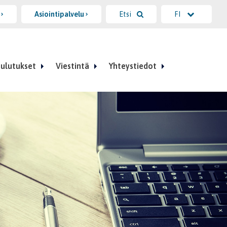
i
Asiointipalvelu
Etsi
FI
ulutukset
Viestintä
Yhteystiedot