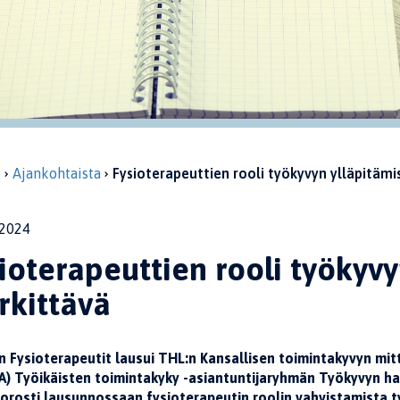
u
Ajankohtaista
Fysioterapeuttien rooli työkyvyn ylläpitämi
2024
ioterapeuttien rooli työkyv
rkittävä
 Fysioterapeutit lausui THL:n Kansallisen toimintakyvyn mitt
A) Työikäisten toimintakyky -asiantuntijaryhmän Työkyvyn h
 korosti lausunnossaan fysioterapeutin roolin vahvistamista