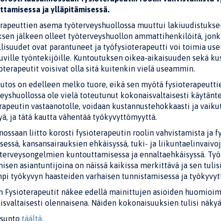
ttamisessa ja ylläpitämisessä.
erapeuttien asema työterveyshuollossa muuttui lakiuudistukse
sen jälkeen olleet työterveyshuollon ammattihenkilöitä, jon
isuudet ovat parantuneet ja työfysioterapeutti voi toimia us
uville työntekijöille. Kuntoutuksen oikea-aikaisuuden sekä 
oterapeutit voisivat olla sitä kuitenkin vielä useammin.
tos on edelleen melko tuore, eikä sen myötä fysioterapeuttie
eyshuollossa ole vielä toteutunut kokonaisvaltaisesti käytänte
rapeutin vastaanotolle, voidaan kustannustehokkaasti ja vaikutt
ä, ja tätä kautta vähentää työkyvyttömyyttä.
ossaan liitto korosti fysioterapeutin roolin vahvistamista ja f
sessä, kansansairauksien ehkäisyssä, tuki- ja liikuntaelinvaiv
terveysongelmien kuntouttamisessa ja ennaltaehkäisyssä. Työf
isen asiantuntijoina on näissä kaikissa merkittävä ja sen tulis
pi työkyvyn haasteiden varhaisen tunnistamisessa ja työkyvy
 Fysioterapeutit näkee edellä mainittujen asioiden huomioim
isvaltaisesti olennaisena. Näiden kokonaisuuksien tulisi näk
usunto
täältä
.