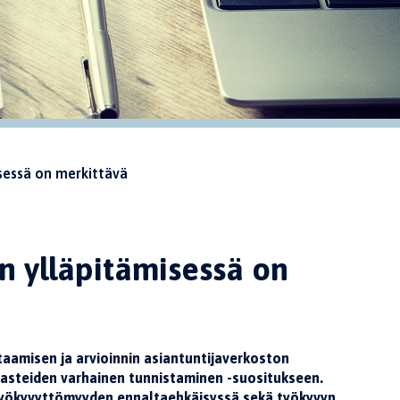
sessä on merkittävä
yn ylläpitämisessä on
aamisen ja arvioinnin asiantuntijaverkoston
aasteiden varhainen tunnistaminen -suositukseen.
 työkyvyttömyyden ennaltaehkäisyssä sekä työkyvyn