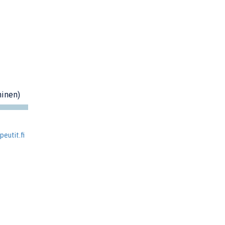
minen)
eutit.fi