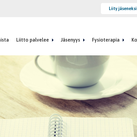
Liity jäseneks
ista
Liitto palvelee
Jäsenyys
Fysioterapia
Ko