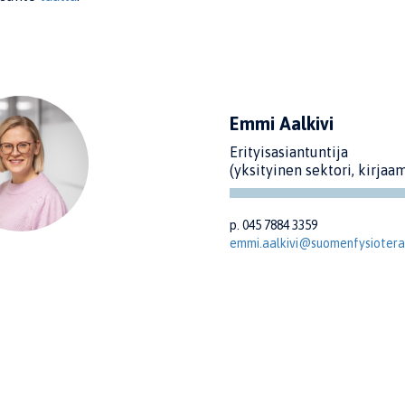
Emmi Aalkivi
Erityisasiantuntija
(yksityinen sektori, kirjaa
p. 045 7884 3359
emmi.aalkivi@suomenfysioterap