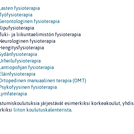
Lasten fysioterapia
Työfysioterapia
Gerontologinen fysioterapia
Kipufysioterapia
Tuki- ja liikuntaelimistön fysioterapia
Neurologinen fysioterapia
Hengitysfysioterapia
Sydänfysioterapia
Urheilufysioterapia
Lantiopohjan fysioterapia
Eläinfysioterapia
Ortopedinen manuaalinen terapia (OMT)
Psykofyysinen fysioterapia
Lymfaterapia
stumiskoulutuksia järjestävät esimerkiksi korkeakoulut, yhdisty
rkiksi
liiton koulutuskalenterista
.