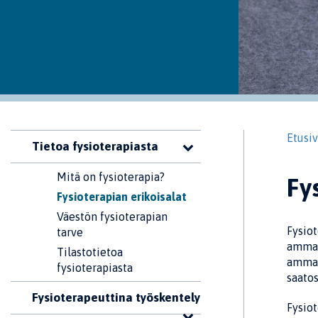
Etusi
Tietoa fysioterapiasta
Mitä on fysioterapia?
Fy
Fysioterapian erikoisalat
Väestön fysioterapian
Fysiot
tarve
ammatt
Tilastotietoa
ammati
fysioterapiasta
saatos
Fysioterapeuttina työskentely
Fysiot