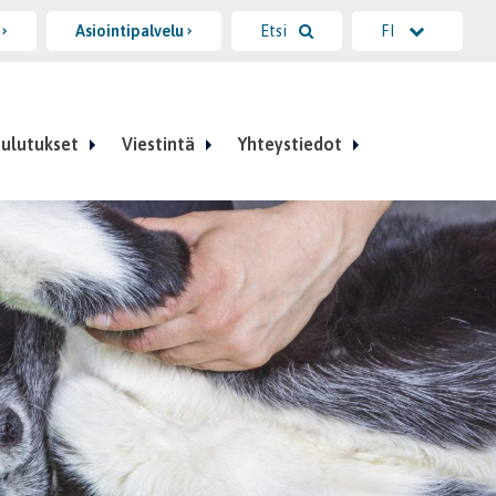
i
Asiointipalvelu
Etsi
FI
ulutukset
Viestintä
Yhteystiedot