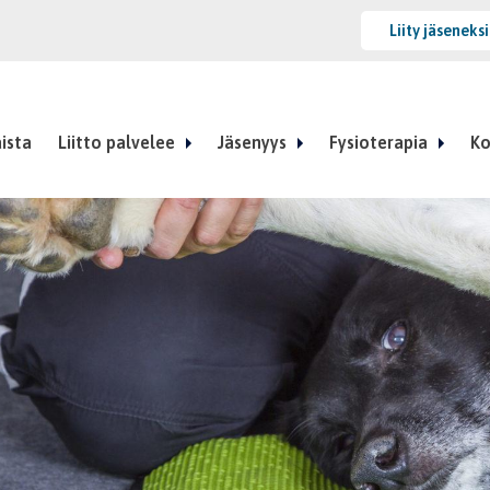
Liity jäseneks
ista
Liitto palvelee
Jäsenyys
Fysioterapia
Ko