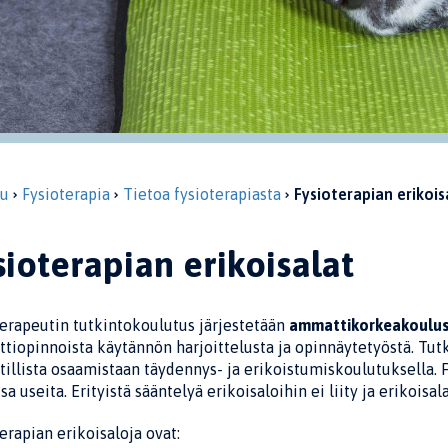
vu
Fysioterapia
Tietoa fysioterapiasta
Fysioterapian erikois
sioterapian erikoisalat
erapeutin tutkintokoulutus järjestetään
ammattikorkeakoulus
iopinnoista käytännön harjoittelusta ja opinnäytetyöstä. Tutk
llista osaamistaan täydennys- ja erikoistumiskoulutuksella. 
sa useita. Erityistä sääntelyä erikoisaloihin ei liity ja erikoisa
erapian erikoisaloja ovat: