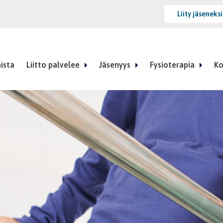
Liity jäseneks
ista
Liitto palvelee
Jäsenyys
Fysioterapia
Ko