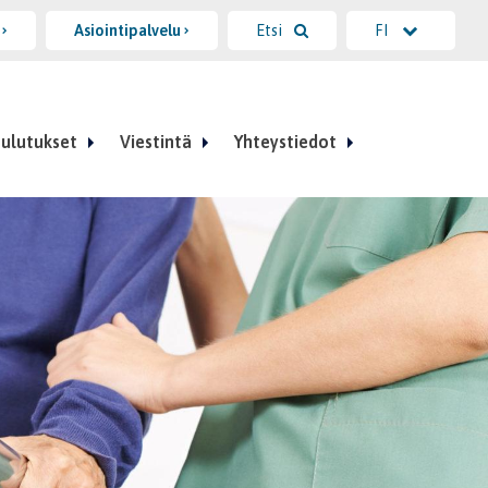
i
Asiointipalvelu
Etsi
FI
ulutukset
Viestintä
Yhteystiedot