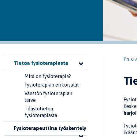
Etusi
Tietoa fysioterapiasta
Mitä on fysioterapia?
Ti
Fysioterapian erikoisalat
Väestön fysioterapian
Fysiot
tarve
Keske
Tilastotietoa
harjoi
fysioterapiasta
Fysiot
Fysioterapeuttina työskentely
ikäänt