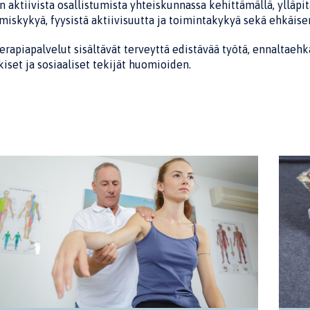
n aktiivista osallistumista yhteiskunnassa kehittämällä, ylläpi
miskykyä, fyysistä aktiivisuutta ja toimintakykyä sekä ehkäis
erapiapalvelut sisältävät terveyttä edistävää työtä, ennaltaeh
iset ja sosiaaliset tekijät huomioiden.