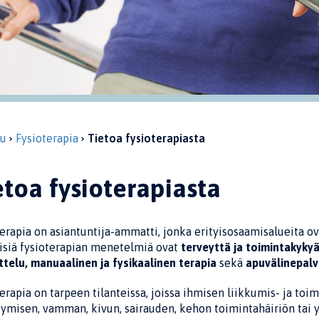
vu
Fysioterapia
Tietoa fysioterapiasta
etoa fysioterapiasta
erapia on asiantuntija-ammatti, jonka erityisosaamisalueita o
isiä fysioterapian menetelmiä ovat
terveyttä ja toimintakyky
ttelu, manuaalinen ja fysikaalinen terapia
sekä
apuvälinepalv
erapia on tarpeen tilanteissa, joissa ihmisen liikkumis- ja toim
ymisen, vamman, kivun, sairauden, kehon toimintahäiriön tai y