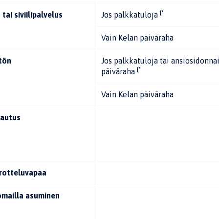
(*
 tai siviilipalvelus
Jos palkkatuloja
Vain Kelan päiväraha
tön
Jos palkkatuloja tai ansiosidonna
(*
päiväraha
Vain Kelan päiväraha
autus
rotteluvapaa
omailla asuminen