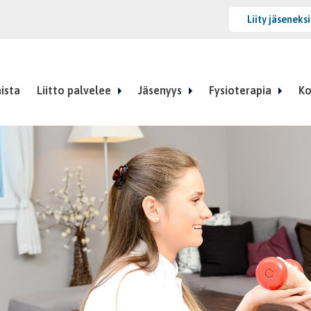
Liity jäseneks
ista
Liitto palvelee
Jäsenyys
Fysioterapia
Ko