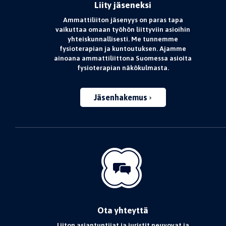
Liity jäseneksi
Ammattiliiton jäsenyys on paras tapa
vaikuttaa omaan työhön liittyviin asioihin
yhteiskunnallisesti. Me tunnemme
fysioterapian ja kuntoutuksen. Ajamme
ainoana ammattiliittona Suomessa asioita
fysioterapian näkökulmasta.
Jäsenhakemus
Ota yhteyttä
Liiton asiantuntijat ja juristit neuvovat ja