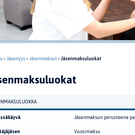
vu
Jäsenyys
Jäsenmaksut
Jäsenmaksuluokat
senmaksuluokat
ENMAKSULUOKKA
ssäkäyvä
Jäsenmaksun perusteena pa
ttäjäjäsen
Vuosimaksu