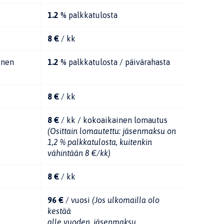
1.2
% palkkatulosta
8 €
/ kk
inen
1.2
% palkkatulosta / päivärahasta
8 €
/ kk
8 €
/ kk / kokoaikainen lomautus
(Osittain lomautettu: jäsenmaksu on
1,2 % palkkatulosta, kuitenkin
vähintään 8 €/kk)
8 €
/ kk
96 €
/ vuosi
(Jos ulkomailla olo
kestää
alle vuoden, jäsenmaksu