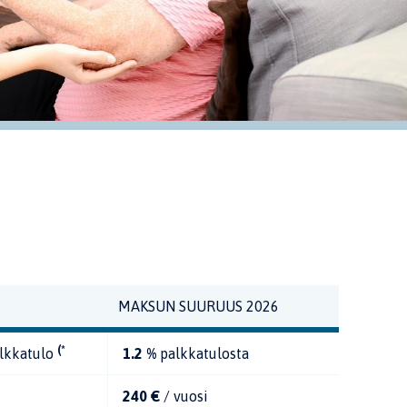
MAKSUN SUURUUS 2026
(*
lkkatulo
1.2 %
palkkatulosta
240 €
/ vuosi