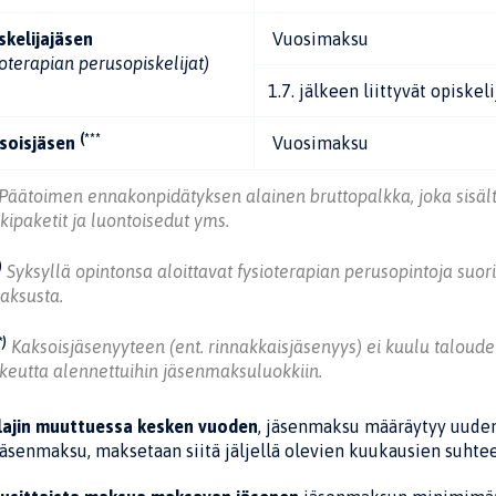
skelijajäsen
Vuosimaksu
ioterapian perusopiskelijat)
1.7. jälkeen liittyvät opiskeli
(***
soisjäsen
Vuosimaksu
Päätoimen ennakonpidätyksen alainen bruttopalkka, joka sisä
kipaketit ja luontoisedut yms.
)
Syksyllä opintonsa aloittavat fysioterapian perusopintoja suori
aksusta.
*)
Kaksoisjäsenyyteen (ent. rinnakkaisjäsenyys) ei kuulu taloude
ikeutta alennettuihin jäsenmaksuluokkiin.
lajin muuttuessa kesken vuoden
, jäsenmaksu määräytyy uuden
äsenmaksu, maksetaan siitä jäljellä olevien kuukausien suhtee