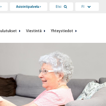
i
Asiointipalvelu
Etsi
FI
ulutukset
Viestintä
Yhteystiedot