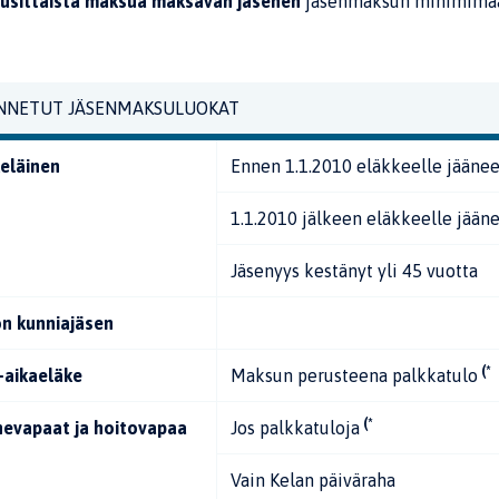
usittaista maksua maksavan jäsenen
jäsenmaksun minimimäär
NNETUT JÄSENMAKSULUOKAT
eläinen
Ennen 1.1.2010 eläkkeelle jäänee
1.1.2010 jälkeen eläkkeelle jään
Jäsenyys kestänyt yli 45 vuotta
on kunniajäsen
(*
-aikaeläke
Maksun perusteena palkkatulo
(*
hevapaat ja hoitovapaa
Jos palkkatuloja
Vain Kelan päiväraha