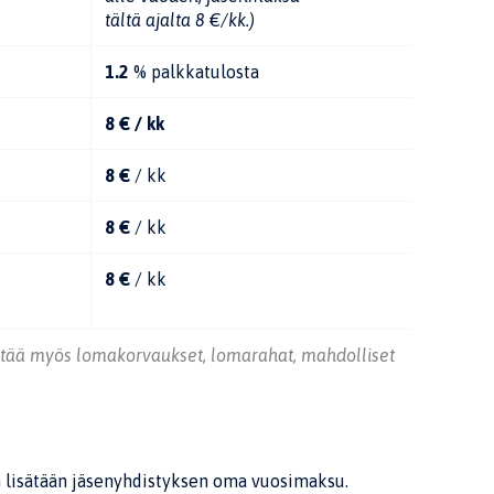
tältä ajalta 8 €/kk.)
1.2
% palkkatulosta
8 € / kk
8 €
/ kk
8 €
/ kk
8 €
/ kk
ltää myös lomakorvaukset, lomarahat, mahdolliset
n lisätään jäsenyhdistyksen oma vuosimaksu.