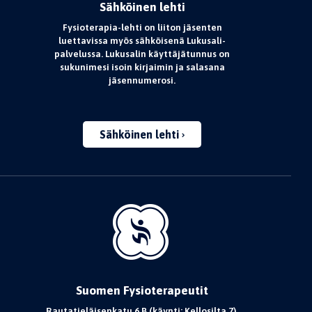
Sähköinen lehti
Fysioterapia-lehti on liiton jäsenten
luettavissa myös sähköisenä Lukusali-
palvelussa. Lukusalin käyttäjätunnus on
sukunimesi isoin kirjaimin ja salasana
jäsennumerosi.
Sähköinen lehti
Suomen Fysioterapeutit
Rautatieläisenkatu 6 B (käynti: Kellosilta 7),