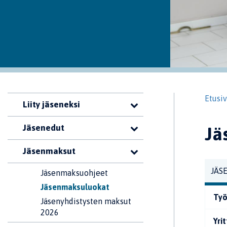
Etusi
Liity jäseneksi
Jäsenedut
Jä
Jäsenmaksut
JÄS
Jäsenmaksuohjeet
Jäsenmaksuluokat
Työ
Jäsenyhdistysten maksut
2026
Yri