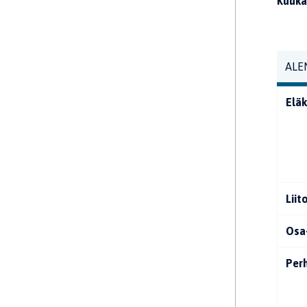
Kuuka
ALE
Eläk
Liit
Osa
Per