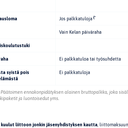
(*
rausloma
Jos palkkatuloja
Vain Kelan päiväraha
iskoulutustuki
raha
Ei palkkatuloa tai työsuhdetta
ta syistä pois
Ei palkkatuloja
elämästä
Päätoimen ennakonpidätyksen alainen bruttopalkka, joka sisä
kipaketit ja luontoisedut yms.
 kuulut liittoon jonkin jäsenyhdistyksen kautta
, liittomaksuu