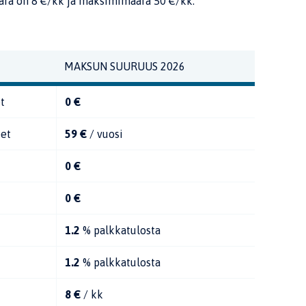
ä on 8 €/kk ja maksimimäärä 50 €/kk.
MAKSUN SUURUUS 2026
t
0 €
eet
59 €
/ vuosi
0 €
0 €
1.2
% palkkatulosta
1.2
% palkkatulosta
8 €
/ kk