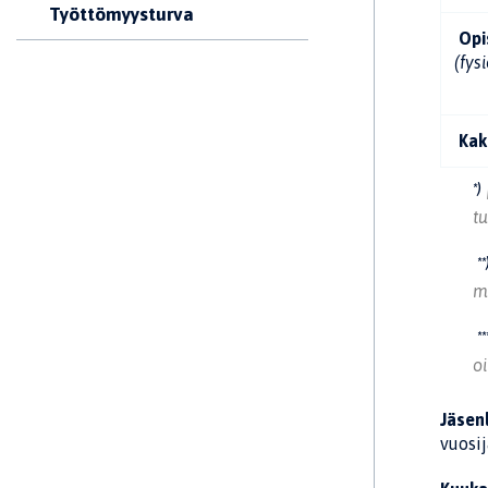
Työttömyysturva
Opi
(fys
Kak
*)
tu
**
m
**
o
Jäsen
vuosij