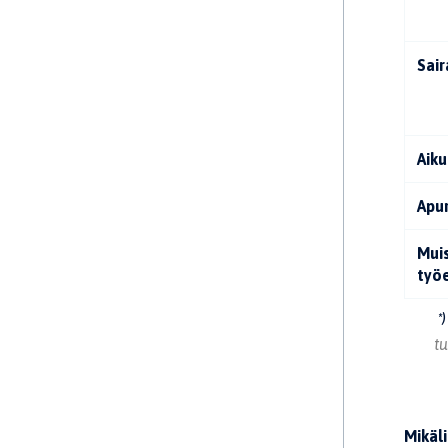
Sai
Aiku
Apu
Muis
työ
*)
tu
Mikäli