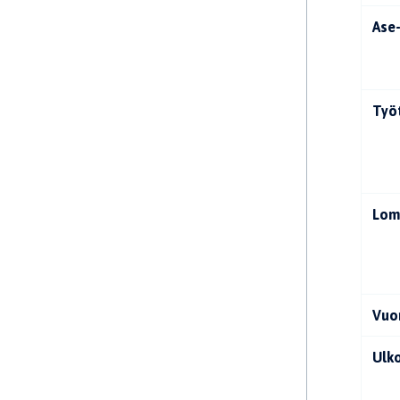
Ase-
Työ
Lom
Vuo
Ulk