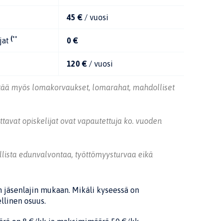
45 €
/ vuosi
(**
jat
0 €
120 €
/ vuosi
ltää myös lomakorvaukset, lomarahat, mahdolliset
ttavat opiskelijat ovat vapautettuja ko. vuoden
llista edunvalvontaa, työttömyysturvaa eikä
 jäsenlajin mukaan. Mikäli kyseessä on
llinen osuus.