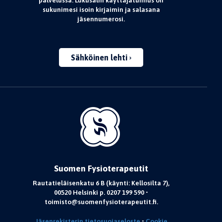
palvelussa. Lukusalin käyttäjätunnus on
sukunimesi isoin kirjaimin ja salasana
jäsennumerosi.
Sähköinen lehti
Suomen Fysioterapeutit
Rautatieläisenkatu 6 B (käynti: Kellosilta 7),
00520 Helsinki p. 0207 199 590 •
toimisto@suomenfysioterapeutit.fi.
Jäsenrekisterin tietosuojaseloste
•
Cookie