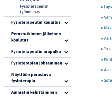
Fysioterapeutin
»
Laps
työnohjaus
»
Vamm
Fysioterapeutin koulutus
»
Iäkk
Perustutkinnon jälkeinen
»
Asia
koulutus
»
Yksi
Fysioterapeutin urapolku
»
Kunt
Fysioterapian johtaminen
»
Asia
Näyttöön perustuva
»
Sote
fysioterapia
Ammatin kehittäminen