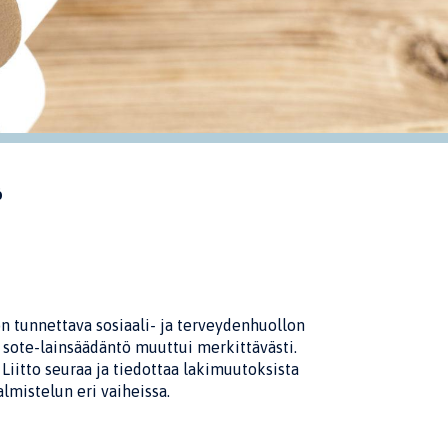
ö
n tunnettava sosiaali- ja terveydenhuollon
sote-lainsäädäntö muuttui merkittävästi.
iitto seuraa ja tiedottaa lakimuutoksista
almistelun eri vaiheissa.