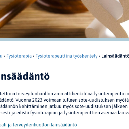
vu
Fysioterapia
Fysioterapeuttina työskentely
Lainsäädänt
insäädäntö
stettuna terveydenhuollon ammattihenkilönä fysioterapeutin o
äädäntö. Vuonna 2023 voimaan tulleen sote-uudistuksen myötä 
ädännön kehittäminen jatkuu myös sote-uudistuksen jälkeen. L
isesti ja edistä fysioterapian ja fysioterapeuttien asemaa lainv
aali ja terveydenhuollon lainsäädäntö