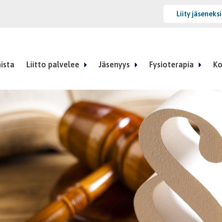
Liity jäseneks
ista
Liitto palvelee
Jäsenyys
Fysioterapia
Ko