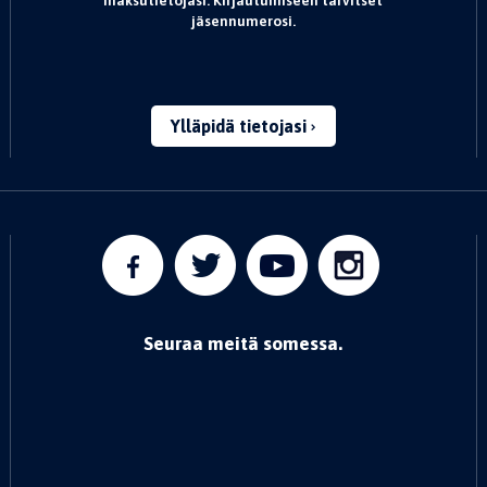
maksutietojasi. Kirjautumiseen tarvitset
jäsennumerosi.
Ylläpidä tietojasi
Seuraa meitä somessa.