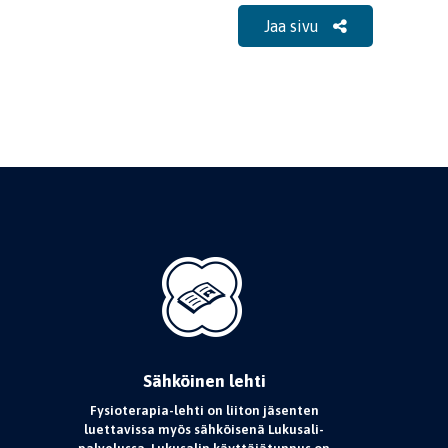
Jaa sivu
Sähköinen lehti
Fysioterapia-lehti on liiton jäsenten
luettavissa myös sähköisenä Lukusali-