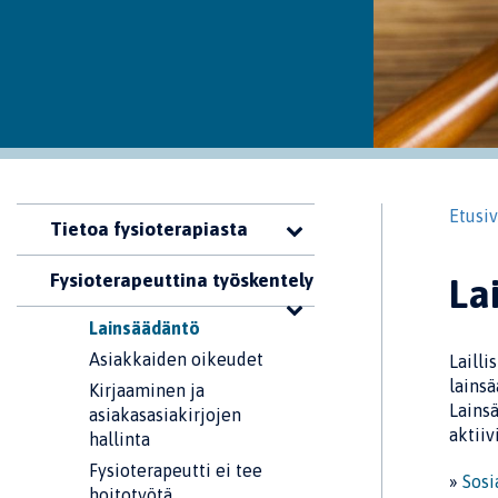
Etusi
Tietoa fysioterapiasta
Fysioterapeuttina työskentely
La
Lainsäädäntö
Asiakkaiden oikeudet
Lailli
lains
Kirjaaminen ja
Lainsä
asiakasasiakirjojen
aktiiv
hallinta
Fysioterapeutti ei tee
»
Sosi
hoitotyötä