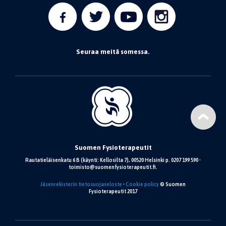
Seuraa meitä somessa.
Suomen Fysioterapeutit
Rautatieläisenkatu 6 B (käynti: Kellosilta 7), 00520 Helsinki p. 0207 199 590 •
toimisto@suomenfysioterapeutit.fi.
Jäsenrekisterin tietosuojaseloste
•
Cookie policy
© Suomen
Fysioterapeutit 2017