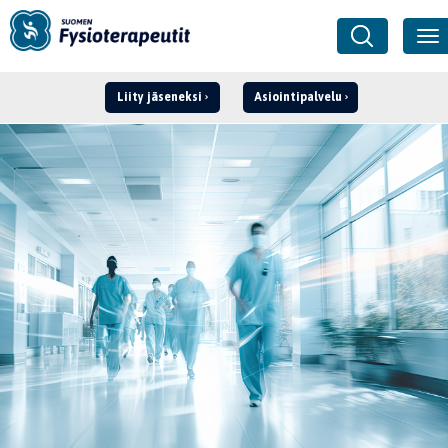
Liity jäseneksi
Asiointipalvelu
Kirjaudu ›