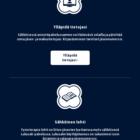
Ylläpidä tietojasi
Sähköisessä asiointipalvelussamme voit kätevästi selailla ja päivittää
omia jäsen- ja maksutietojasi. Kirjautumiseen tarvitset jäsennumerosi.
Ylläpidä
tietojasi
Sähköinen lehti
Fysioterapia-lehti on liiton jäsenten luettavissa myös sähköisenä
Lukusali-palvelussa. Lukusalin käyttäjätunnus on sukunimesi isoin
kirjaimin ja salasana jäsennumerosi.