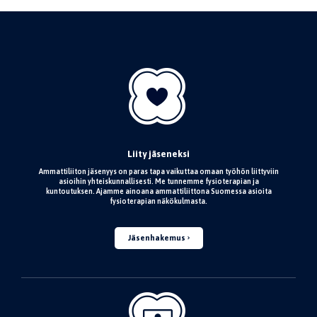
Liity jäseneksi
Ammattiliiton jäsenyys on paras tapa vaikuttaa omaan työhön liittyviin
asioihin yhteiskunnallisesti. Me tunnemme fysioterapian ja
kuntoutuksen. Ajamme ainoana ammattiliittona Suomessa asioita
fysioterapian näkökulmasta.
Jäsenhakemus