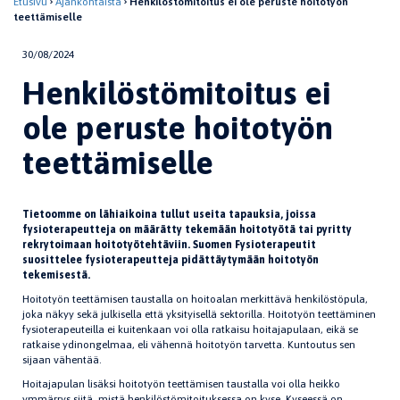
Etusivu
Ajankohtaista
Henkilöstömitoitus ei ole peruste hoitotyön
teettämiselle
30/08/2024
Henkilöstömitoitus ei
ole peruste hoitotyön
teettämiselle
Tietoomme on lähiaikoina tullut useita tapauksia, joissa
fysioterapeutteja on määrätty tekemään hoitotyötä tai pyritty
rekrytoi
m
aan hoitotyötehtäviin. Suomen Fysioterapeutit
suosittelee fysioterapeutteja pidättäytymään hoitotyön
tekemisestä.
Hoitotyön teettämisen taustalla on hoitoalan merkittävä henkilöstöpula,
joka näkyy sekä julkisella että yksityisellä sektorilla. Hoitotyön teettäminen
fysioterapeuteilla ei kuitenkaan voi olla ratkaisu hoitajapulaan, eikä se
ratkaise ydinongelmaa, eli vähennä hoitotyön tarvetta. Kuntoutus sen
sijaan vähentää.
Hoitajapulan lisäksi hoitotyön teettämisen taustalla voi olla heikko
ymmärrys siitä, mistä henkilöstömitoituksessa on kyse. Kyseessä on