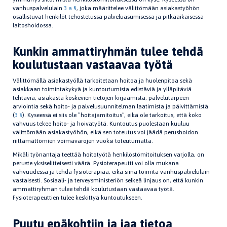
vanhuspalvelulain
3 a §
, joka määrittelee välittömään asiakastyöhön
osallistuvat henkilöt tehostetussa palveluasumisessa ja pitkäaikaisessa
laitoshoidossa.
Kunkin ammattiryhmän tulee tehdä
koulutustaan vastaavaa työtä
Välittömällä asiakastyöllä tarkoitetaan hoitoa ja huolenpitoa sekä
asiakkaan toimintakykyä ja kuntoutumista edistäviä ja ylläpitäviä
tehtäviä, asiakasta koskevien tietojen kirjaamista, palvelutarpeen
arviointia sekä hoito- ja palvelusuunnitelman laatimista ja päivittämistä
(
3 §
). Kyseessä ei siis ole ”hoitajamitoitus”, eikä ole tarkoitus, että koko
vahvuus tekee hoito- ja hoivatyötä. Kuntoutus puolestaan kuuluu
välittömään asiakastyöhön, eikä sen toteutus voi jäädä perushoidon
riittämättömien voimavarojen vuoksi toteutumatta.
Mikäli työnantaja teettää hoitotyötä henkilöstömitoituksen varjolla, on
peruste yksiselitteisesti väärä. Fysioterapeutti voi olla mukana
vahvuudessa ja tehdä fysioterapiaa, eikä siinä toimita vanhuspalvelulain
vastaisesti. Sosiaali- ja terveysministeriön selkeä linjaus on, että kunkin
ammattiryhmän tulee tehdä koulutustaan vastaavaa työtä.
Fysioterapeuttien tulee keskittyä kuntoutukseen.
Puutu epäkohtiin ja jaa tietoa