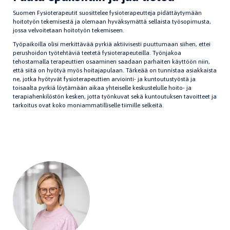
Suomen Fysioterapeutit suosittelee fysioterapeutteja pidättäytymään
hoitotyön tekemisestä ja olemaan hyväksymättä sellaista työsopimusta,
jossa velvoitetaan hoitotyön tekemiseen.
Työpaikoilla olisi merkittävää pyrkiä aktiivisesti puuttumaan siihen, ettei
perushoidon työtehtäviä teetetä fysioterapeuteilla. Työnjakoa
tehostamalla terapeuttien osaaminen saadaan parhaiten käyttöön niin,
että siitä on hyötyä myös hoitajapulaan. Tärkeää on tunnistaa asiakkaista
ne, jotka hyötyvät fysioterapeuttien arviointi- ja kuntoutustyöstä ja
toisaalta pyrkiä löytämään aikaa yhteiselle keskustelulle hoito- ja
terapiahenkilöstön kesken, jotta työnkuvat sekä kuntoutuksen tavoitteet ja
tarkoitus ovat koko moniammatilliselle tiimille selkeitä.