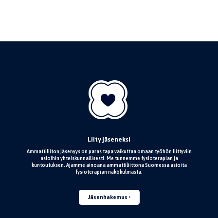
Liity jäseneksi
Ammattiliiton jäsenyys on paras tapa vaikuttaa omaan työhön liittyviin
asioihin yhteiskunnallisesti. Me tunnemme fysioterapian ja
kuntoutuksen. Ajamme ainoana ammattiliittona Suomessa asioita
fysioterapian näkökulmasta.
Jäsenhakemus