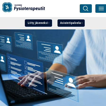
Liity jäseneksi
Asiointipalvelu
Kirjaudu ›