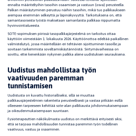
ennalta määriteltyihin tasoihin osaamisen ja vastuun (osva) perusteella.
Palkan määräytyminen perustuu näihin tasoihin, mikä tuo palkkaukseen
aiempaa enemmän selkeyttä ja läpinäkyvyyttä. Tarkoituksena on, että
samantasoisesta työstä maksetaan samanlaista palkkaa riippumatta
hyvinvointialueesta.
SOTE-sopimuksen piirissä tasopalkkajärjestelmä on tarkoitus ottaa
käyttöön viimeistään 1. lokakuuta 2026. Käyttöönottoa edeltää paikallinen
valmistelutyö, jossa määritellään eri tehtävien sijoittuminen tasoille ja
sovitaan tarkemmista soveltamiskäytännöistä. Siirtymävaiheessa on
sovittu, ettei kenenkään nykyinen palkka alene uudistuksen seurauksena.
Uudistus mahdollistaa työn
vaativuuden paremman
tunnistamisen
Uudistusta on kuvattu historialliseksi, sillä se muuttaa
palkkausjärjestelmien rakenteita perusteellisesti ja vastaa pitkään esillä
olleeseen tarpeeseen kehittää sote-alan palkkausta johdonmukaisempaan
ja oikeudenmukaisempaan suuntaan.
Fysioterapeuttien näkökulmasta uudistus on merkittävä erityisesti siksi,
että se tarjoaa mahdollisuuden tunnistaa paremmin työn todellinen
vaativuus, vastuu ja osaaminen.