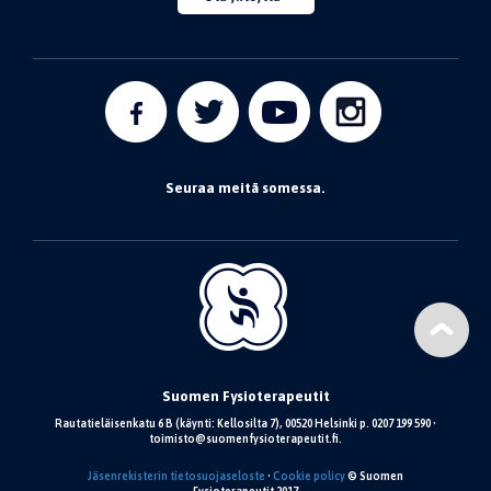
Seuraa meitä somessa.
Suomen Fysioterapeutit
Rautatieläisenkatu 6 B (käynti: Kellosilta 7), 00520 Helsinki p. 0207 199 590 •
toimisto@suomenfysioterapeutit.fi.
Jäsenrekisterin tietosuojaseloste
•
Cookie policy
© Suomen