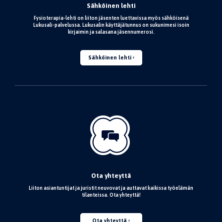
Sähköinen lehti
Fysioterapia-lehti on liiton jäsenten luettavissa myös sähköisenä
Lukusali-palvelussa. Lukusalin käyttäjätunnus on sukunimesi isoin
kirjaimin ja salasana jäsennumerosi.
Sähköinen lehti
Ota yhteyttä
Liiton asiantuntijat ja juristit neuvovat ja auttavat kaikissa työelämän
tilanteissa. Ota yhteyttä!
Ota yhteyttä