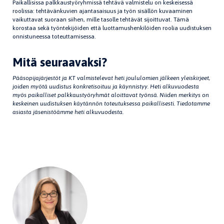
Paikallisissa palkkaustyöryhmissä tehtävä valmistelu on keskeisessä
roolissa: tehtävänkuvien ajantasaisuus ja työn sisällön kuvaaminen
vaikuttavat suoraan siihen, mille tasolle tehtävät sijoittuvat. Tämä
korostaa sekä työntekijöiden että luottamushenkilöiden roolia uudistuksen
onnistuneessa toteuttamisessa.
Mitä seuraavaksi?
Pääsopijajärjestöt ja KT valmistelevat heti joululomien jälkeen yleiskirjeet,
joiden myötä uudistus konkretisoituu ja käynnistyy. Heti alkuvuodesta
myös paikalliset palkkaustyöryhmät aloittavat työnsä. Niiden merkitys on
keskeinen uudistuksen käytännön toteutuksessa paikallisesti. Tiedotamme
asiasta jäsenistöämme heti alkuvuodesta.