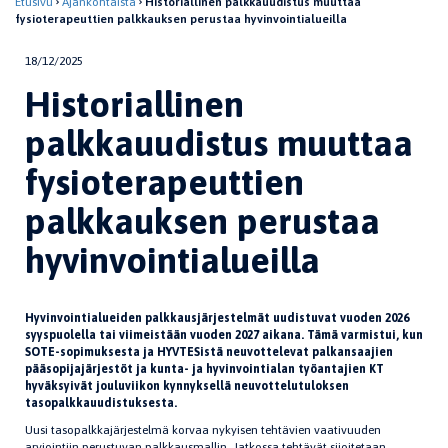
Etusivu
Ajankohtaista
Historiallinen palkkauudistus muuttaa
fysioterapeuttien palkkauksen perustaa hyvinvointialueilla
18/12/2025
Historiallinen
palkkauudistus muuttaa
fysioterapeuttien
palkkauksen perustaa
hyvinvointialueilla
Hyvinvointialueiden palkkausjärjestelmät uudistuvat vuoden 2026
syyspuolella tai viimeistään vuoden 2027 aikana. Tämä varmistui, kun
SOTE-sopimuksesta ja HYVTESistä neuvottelevat palkansaajien
pääsopijajärjestöt ja kunta- ja hyvinvointialan työantajien KT
hyväksyivät jouluviikon kynnyksellä neuvottelutuloksen
tasopalkkauudistuksesta.
Uusi tasopalkkajärjestelmä korvaa nykyisen tehtävien vaativuuden
arviointiin perustuvan palkkausmallin. Jatkossa tehtävät sijoitetaan