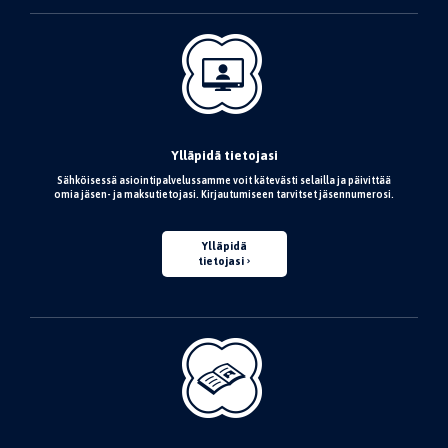
Ylläpidä tietojasi
Sähköisessä asiointipalvelussamme voit kätevästi selailla ja päivittää
omia jäsen- ja maksutietojasi. Kirjautumiseen tarvitset jäsennumerosi.
Ylläpidä
tietojasi