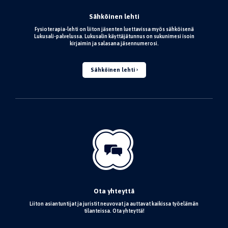
Sähköinen lehti
Fysioterapia-lehti on liiton jäsenten luettavissa myös sähköisenä
Lukusali-palvelussa. Lukusalin käyttäjätunnus on sukunimesi isoin
kirjaimin ja salasana jäsennumerosi.
Sähköinen lehti
Ota yhteyttä
Liiton asiantuntijat ja juristit neuvovat ja auttavat kaikissa työelämän
tilanteissa. Ota yhteyttä!