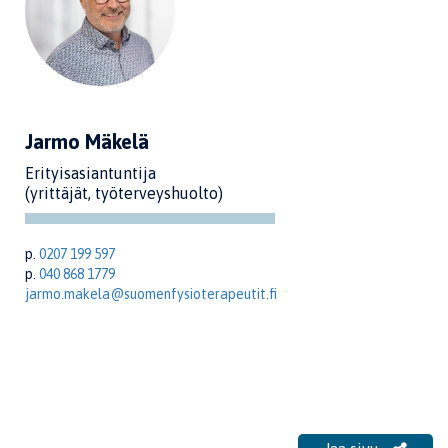
Jarmo Mäkelä
Erityisasiantuntija
(yrittäjät, työterveyshuolto)
p.
0207 199 597
p.
040 868 1779
jarmo.makela@suomenfysioterapeutit.fi