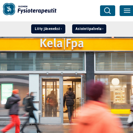
Liity jäseneksi
Asiointipalvelu
Kirjaudu ›