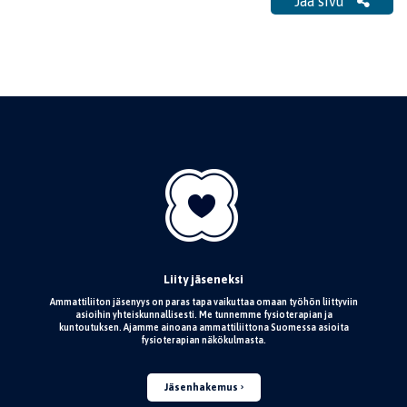
Jaa sivu
Liity jäseneksi
Ammattiliiton jäsenyys on paras tapa vaikuttaa omaan työhön liittyviin
asioihin yhteiskunnallisesti. Me tunnemme fysioterapian ja
kuntoutuksen. Ajamme ainoana ammattiliittona Suomessa asioita
fysioterapian näkökulmasta.
Jäsenhakemus