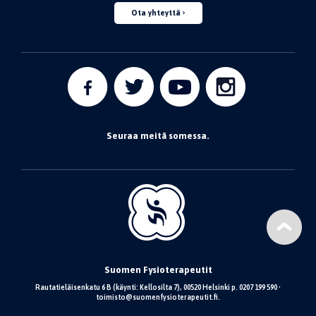
Ota yhteyttä
Seuraa meitä somessa.
Suomen Fysioterapeutit
Rautatieläisenkatu 6 B (käynti: Kellosilta 7), 00520 Helsinki p. 0207 199 590 •
toimisto@suomenfysioterapeutit.fi.