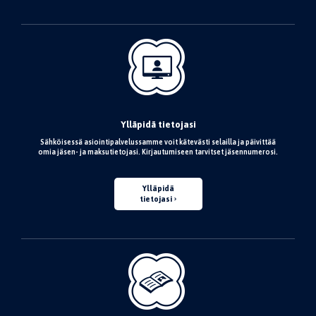
Ylläpidä tietojasi
Sähköisessä asiointipalvelussamme voit kätevästi selailla ja päivittää
omia jäsen- ja maksutietojasi. Kirjautumiseen tarvitset jäsennumerosi.
Ylläpidä
tietojasi