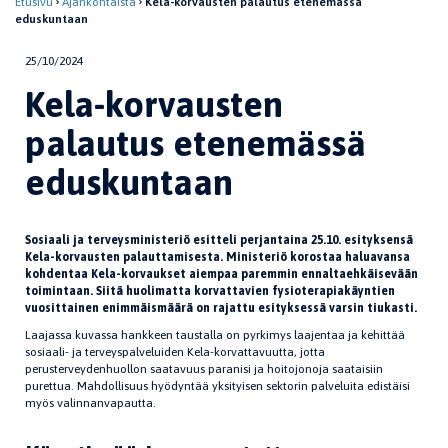
Etusivu
Ajankohtaista
Kela-korvausten palautus etenemässä
eduskuntaan
25/10/2024
Kela-korvausten
palautus etenemässä
eduskuntaan
Sosiaali ja terveysministeriö esitteli perjantaina 25.10. esityksensä
Kela-korvausten palauttamisesta. Ministeriö korostaa haluavansa
kohdentaa Kela-korvaukset aiempaa paremmin ennaltaehkäisevään
toimintaan. Siitä huolimatta korvattavien fysioterapiakäyntien
vuosittainen enimmäismäärä on rajattu esityksessä varsin tiukasti.
Laajassa kuvassa hankkeen taustalla on pyrkimys laajentaa ja kehittää
sosiaali- ja terveyspalveluiden Kela-korvattavuutta, jotta
perusterveydenhuollon saatavuus paranisi ja hoitojonoja saataisiin
purettua. Mahdollisuus hyödyntää yksityisen sektorin palveluita edistäisi
myös valinnanvapautta.