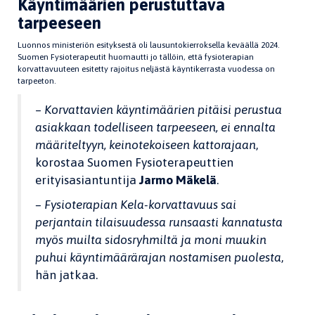
Käyntimäärien perustuttava
tarpeeseen
Luonnos ministeriön esityksestä oli lausuntokierroksella keväällä 2024.
Suomen Fysioterapeutit huomautti jo tällöin, että fysioterapian
korvattavuuteen esitetty rajoitus neljästä käyntikerrasta vuodessa on
tarpeeton.
–
Korvattavien käyntimäärien pitäisi perustua
asiakkaan todelliseen tarpeeseen, ei ennalta
määriteltyyn, keinotekoiseen kattorajaan
,
korostaa Suomen Fysioterapeuttien
erityisasiantuntija
Jarmo Mäkelä
.
– Fysioterapian Kela-korvattavuus sai
perjantain tilaisuudessa runsaasti kannatusta
myös muilta sidosryhmiltä ja moni muukin
puhui käyntimäärärajan nostamisen puolesta
,
hän jatkaa.