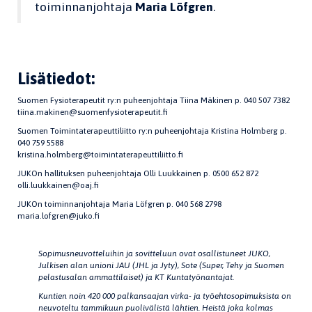
toiminnanjohtaja
Maria Löfgren
.
Lisätiedot:
Suomen Fysioterapeutit ry:n puheenjohtaja Tiina Mäkinen p. 040 507 7382
tiina.makinen@suomenfysioterapeutit.fi
Suomen Toimintaterapeuttiliitto ry:n puheenjohtaja Kristina Holmberg p.
040 759 5588
kristina.holmberg@toimintaterapeuttiliitto.fi
JUKOn hallituksen puheenjohtaja Olli Luukkainen p. 0500 652 872
olli.luukkainen@oaj.fi
JUKOn toiminnanjohtaja Maria Löfgren p. 040 568 2798
maria.lofgren@juko.fi
Sopimusneuvotteluihin ja sovitteluun ovat osallistuneet JUKO,
Julkisen alan unioni JAU (JHL ja Jyty), Sote (Super, Tehy ja Suomen
pelastusalan ammattilaiset) ja KT Kuntatyönantajat.
Kuntien noin 420 000 palkansaajan virka- ja työehtosopimuksista on
neuvoteltu tammikuun puolivälistä lähtien. Heistä joka kolmas