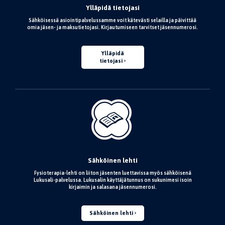
Ylläpidä tietojasi
Sähköisessä asiointipalvelussamme voit kätevästi selailla ja päivittää
omia jäsen- ja maksutietojasi. Kirjautumiseen tarvitset jäsennumerosi.
Ylläpidä
tietojasi
Sähköinen lehti
Fysioterapia-lehti on liiton jäsenten luettavissa myös sähköisenä
Lukusali-palvelussa. Lukusalin käyttäjätunnus on sukunimesi isoin
kirjaimin ja salasana jäsennumerosi.
Sähköinen lehti