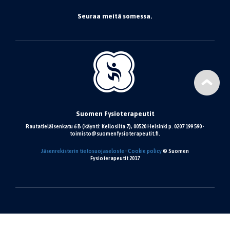
Seuraa meitä somessa.
Suomen Fysioterapeutit
Rautatieläisenkatu 6 B (käynti: Kellosilta 7), 00520 Helsinki p. 0207 199 590 •
toimisto@suomenfysioterapeutit.fi.
Jäsenrekisterin tietosuojaseloste
•
Cookie policy
© Suomen
Fysioterapeutit 2017