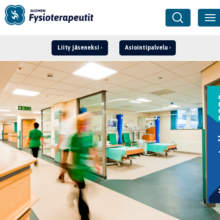
Liity jäseneksi
Asiointipalvelu
Kirjaudu ›