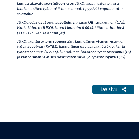
kuuluu akavalaiseen liittoon ja on JUKOn sopimusten piirissä.
Kuukausi sitten työehtokiistan osapuolet pyysivät vapaaehtoista
sovittelua.
JUKOa edustavat pääneuvotteluryhmässä Olli Luukkainen (OAJ),
Maria Löfgren (JUKO), Laura Lindholm (Lääkäriliitto) ja Jari Järvi
(KTK Tekniikan Asiantuntijat).
JUKOn kuntasektorin sopimusalat: kunnallinen yleinen virka- ja
työehtosopimus (KVTES), kunnallinen opetushenkilöstön virka- ja
työehtosopimus (OVTES), kunnallinen lääkärien työehtosopimus (LS)
ja kunnallinen teknisen henkilöstön virka- ja työehtosopimus (TS).
Jaa sivu