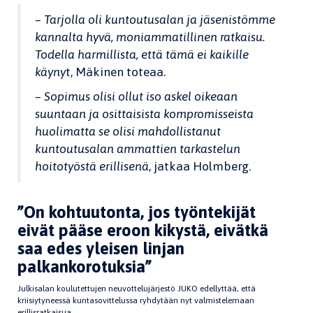
– Tarjolla oli kuntoutusalan ja jäsenistömme
kannalta hyvä, moniammatillinen ratkaisu.
Todella harmillista, että tämä ei kaikille
käyny
t, Mäkinen toteaa.
– Sopimus olisi ollut iso askel oikeaan
suuntaan ja osittaisista kompromisseista
huolimatta se olisi mahdollistanut
kuntoutusalan ammattien tarkastelun
hoitotyöstä erillisenä
, jatkaa Holmberg.
”On kohtuutonta, jos työntekijät
eivät pääse eroon kikystä, eivätkä
saa edes yleisen linjan
palkankorotuksia”
Julkisalan koulutettujen neuvottelujärjestö JUKO edellyttää, että
kriisiytyneessä kuntasovittelussa ryhdytään nyt valmistelemaan
erillisratkaisua.