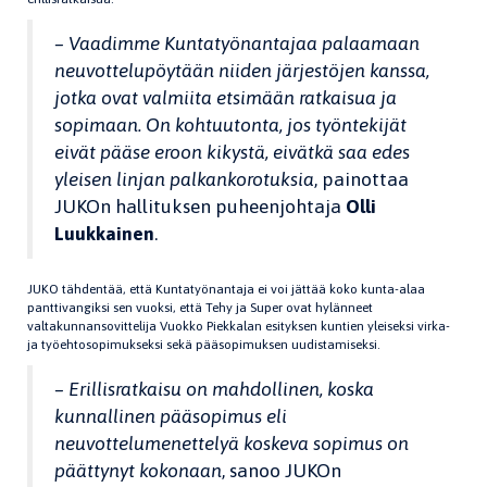
– Vaadimme Kuntatyönantajaa palaamaan
neuvottelupöytään niiden järjestöjen kanssa,
jotka ovat valmiita etsimään ratkaisua ja
sopimaan. On kohtuutonta, jos työntekijät
eivät pääse eroon kikystä, eivätkä saa edes
yleisen linjan palkankorotuksia
, painottaa
JUKOn hallituksen puheenjohtaja
Olli
Luukkainen
.
JUKO tähdentää, että Kuntatyönantaja ei voi jättää koko kunta-alaa
panttivangiksi sen vuoksi, että Tehy ja Super ovat hylänneet
valtakunnansovittelija Vuokko Piekkalan esityksen kuntien yleiseksi virka-
ja työehtosopimukseksi sekä pääsopimuksen uudistamiseksi.
– Erillisratkaisu on mahdollinen, koska
kunnallinen pääsopimus eli
neuvottelumenettelyä koskeva sopimus on
päättynyt kokonaan
, sanoo JUKOn