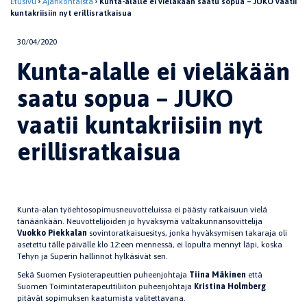
Etusivu
Ajankohtaista
Kunta-alalle ei vieläkään saatu sopua – JUKO vaatii
kuntakriisiin nyt erillisratkaisua
30/04/2020
Kunta-alalle ei vieläkään
saatu sopua – JUKO
vaatii kuntakriisiin nyt
erillisratkaisua
Kunta-alan työehtosopimusneuvotteluissa ei päästy ratkaisuun vielä
tänäänkään. Neuvottelijoiden jo hyväksymä valtakunnansovittelija
Vuokko Piekkalan
sovintoratkaisuesitys, jonka hyväksymisen takaraja oli
asetettu tälle päivälle klo 12:een mennessä, ei lopulta mennyt läpi, koska
Tehyn ja Superin hallinnot hylkäsivät sen.
Sekä Suomen Fysioterapeuttien puheenjohtaja
Tiina Mäkinen
että
Suomen Toimintaterapeuttiliiton puheenjohtaja
Kristina Holmberg
pitävät sopimuksen kaatumista valitettavana.