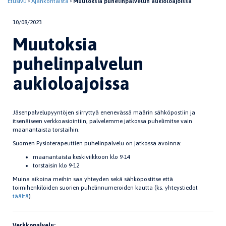
Etusivu
Ajankohtaista
Muutoksia puhelinpalvelun aukioloajoissa
10/08/2023
Muutoksia
puhelinpalvelun
aukioloajoissa
Jäsenpalvelupyyntöjen siirryttyä enenevässä määrin sähköpostiin ja
itsenäiseen verkkoasiointiin, palvelemme jatkossa puhelimitse vain
maanantaista torstaihin.
Suomen Fysioterapeuttien puhelinpalvelu on jatkossa avoinna:
maanantaista keskiviikkoon klo 9-14
torstaisin klo 9-12
Muina aikoina meihin saa yhteyden sekä sähköpostitse että
toimihenkilöiden suorien puhelinnumeroiden kautta (ks. yhteystiedot
täältä
).
Verkkopalvelu: