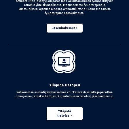
Ammattiliiton jäsenyys on paras tapa vaikuttaa omaan työhön liittyviin
asioihin yhteiskunnallisesti. Me tunnemme fysioterapian ja
kuntoutuksen. Ajamme ainoana ammattiliittona Suomessa asioita
fysioterapian näkökulmasta.
Jäsenhakemus
Ylläpidä tietojasi
Sähköisessä asiointipalvelussamme voit kätevästi selailla ja päivittää
omia jäsen- ja maksutietojasi. Kirjautumiseen tarvitset jäsennumerosi.
Ylläpidä
tietojasi