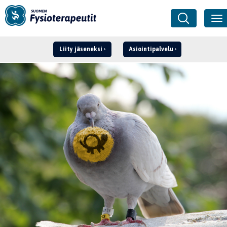
Liity jäseneksi
Asiointipalvelu
Kirjaudu ›