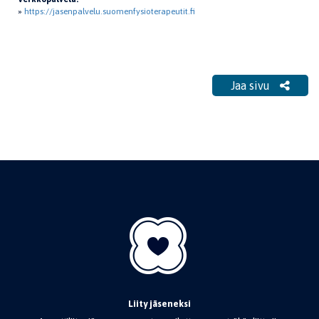
»
https://jasenpalvelu.suomenfysioterapeutit.fi
Jaa sivu
Liity jäseneksi