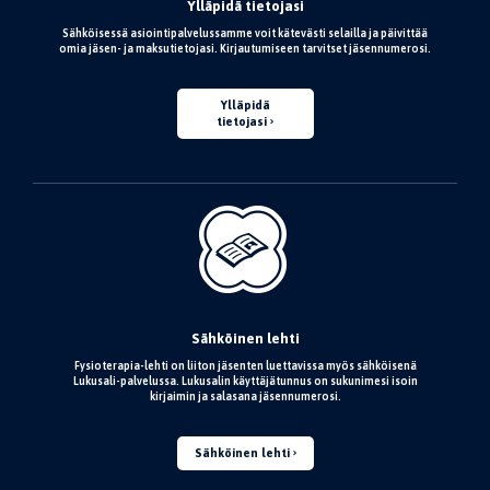
Ylläpidä tietojasi
Sähköisessä asiointipalvelussamme voit kätevästi selailla ja päivittää
omia jäsen- ja maksutietojasi. Kirjautumiseen tarvitset jäsennumerosi.
Ylläpidä
tietojasi
Sähköinen lehti
Fysioterapia-lehti on liiton jäsenten luettavissa myös sähköisenä
Lukusali-palvelussa. Lukusalin käyttäjätunnus on sukunimesi isoin
kirjaimin ja salasana jäsennumerosi.
Sähköinen lehti