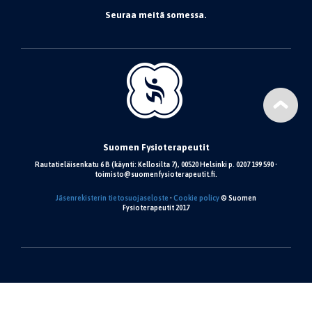
Seuraa meitä somessa.
Suomen Fysioterapeutit
Rautatieläisenkatu 6 B (käynti: Kellosilta 7), 00520 Helsinki p. 0207 199 590 •
toimisto@suomenfysioterapeutit.fi.
Jäsenrekisterin tietosuojaseloste
•
Cookie policy
© Suomen
Fysioterapeutit 2017