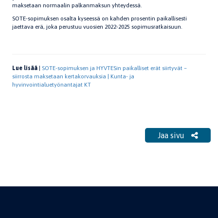
maksetaan normaalin palkanmaksun yhteydessä.
SOTE-sopimuksen osalta kyseessä on kahden prosentin paikallisesti
jaettava erä, joka perustuu vuosien 2022-2025 sopimusratkaisuun.
Lue lisää
|
SOTE-sopimuksen ja HYVTESin paikalliset erät siirtyvät –
siirrosta maksetaan kertakorvauksia | Kunta- ja
hyvinvointialuetyönantajat KT
Jaa sivu