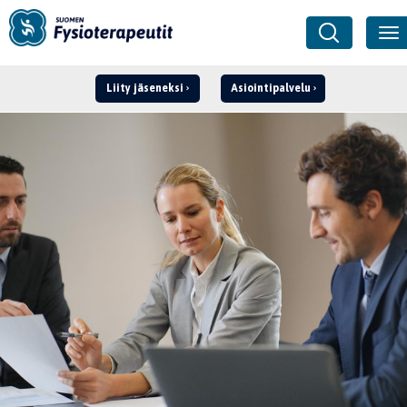
Liity jäseneksi
Asiointipalvelu
Kirjaudu ›