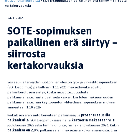
Etusivu
Ajankohtaista
SOTE-sopimuksen paikallinen erä siirtyy – siirrosta
kertakorvauksia
24/11/2025
SOTE-sopimuksen
paikallinen erä siirtyy –
siirrosta
kertakorvauksia
Sosiaali- ja terveydenhuollon henkilöstön työ- ja virkaehtosopimuksen
(SOTE-sopimus) paikallinen, 1.11.2025 maksettavaksi sovittu
palkankorotuserä siirtyy, koska neuvottelut uudesta
palkkausjärjestelmästä ovat vielä kesken. Erä tulee maksuun uuden
palkkausjärjestelmän käyttöönoton yhteydessä, sopimuksen mukaan
viimeistään 1.10.2026.
Paikallisen erän siirto korvataan palkansaajille
prosentuaalisilla
palkanlisillä
. SOTE-sopimuksessa näitä
kertaeriä maksetaan viisi
:
joulukuussa 2025 sekä tammi-, huhti-, heinä- ja lokakuussa 2026. Kukin
palkanlisä on 2,0 %
palkansaajan maksetusta kokonaisansiosta. Lisä