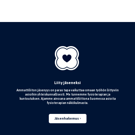
Liity jäseneksi
Ammattiliiton jäsenyys on paras tapa vaikuttaa omaan työhön liittyviin
asioihin yhteiskunnallisesti. Me tunnemme fysioterapian ja
kuntoutuksen. Ajamme ainoana ammattiliittona Suomessa asioita
fysioterapian näkökulmasta.
Jäsenhakemus