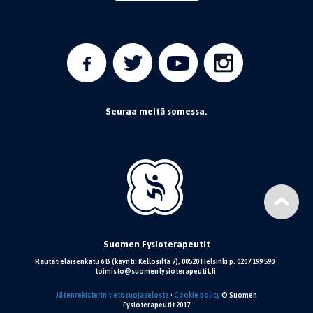
Seuraa meitä somessa.
Suomen Fysioterapeutit
Rautatieläisenkatu 6 B (käynti: Kellosilta 7), 00520 Helsinki p. 0207 199 590 •
toimisto@suomenfysioterapeutit.fi.
Jäsenrekisterin tietosuojaseloste
•
Cookie policy
© Suomen
Fysioterapeutit 2017