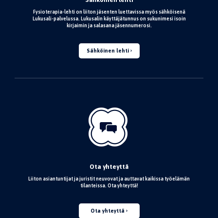
Fysioterapia-lehti on liiton jäsenten luettavissa myös sähköisenä
Lukusali-palvelussa. Lukusalin käyttäjätunnus on sukunimesi isoin
kirjaimin ja salasana jäsennumerosi.
Sähköinen lehti
Ota yhteyttä
Liiton asiantuntijat ja juristit neuvovat ja auttavat kaikissa työelämän
tilanteissa. Ota yhteyttä!
Ota yhteyttä