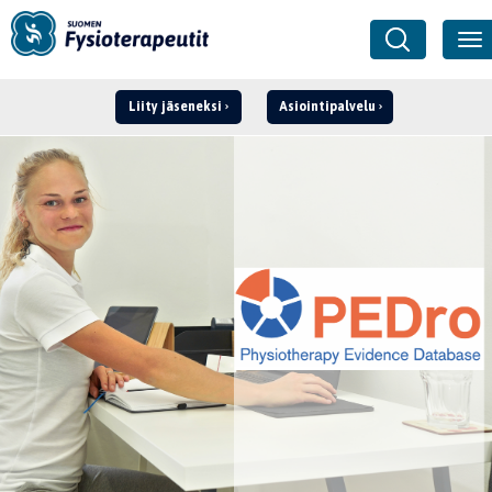
Liity jäseneksi
Asiointipalvelu
Kirjaudu ›