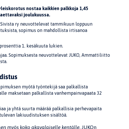
leiskorotus nostaa kaikkien palkkoja 1,45
jaettavaksi joulukuussa.
n Sivista ry neuvottelevat tammikuun loppuun
uksista, sopimus on mahdollista irtisanoa
rosenttia 1. kesäkuuta lukien.
ajaa. Sopimuksesta neuvottelevat JUKO, Ammattiliitto
sta.
distus
pimuksen myötä työntekijä saa palkallista
alle maksetaan palkallista vanhempainvapaata 32
aa ja yhtä suurta määrää palkallisia perhevapaita
ulevan lakiuudistuksen sisältöä.
inen myös koko akavalaiselle kentälle
, JUKOn