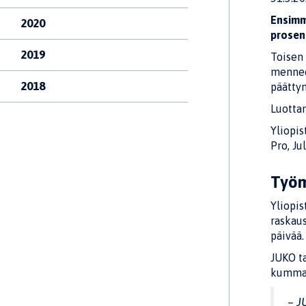
Ensimm
2020
prosen
2019
Toisen 
mennee
2018
päätty
Luottam
Yliopi
Pro, Ju
Työm
Yliopi
raskau
päivää.
JUKO ta
kummal
–
J