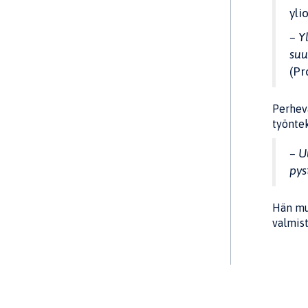
yli
– Y
suu
(Pr
Perhev
työntek
– U
pys
Hän mui
valmis