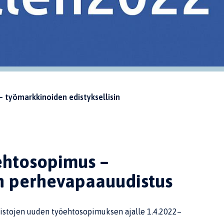
– työmarkkinoiden edistyksellisin
öehtosopimus –
in perhevapaauudistus
pistojen uuden työehtosopimuksen ajalle 1.4.2022–