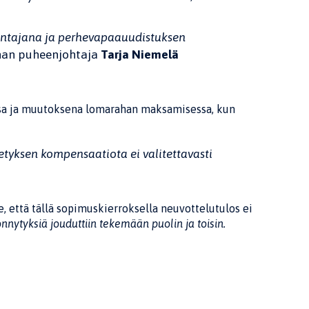
nantajana ja perhevapaauudistuksen
nan puheenjohtaja
Tarja Niemelä
sa ja muutoksena lomarahan maksamisessa, kun
tyksen kompensaatiota ei valitettavasti
, että tällä sopimuskierroksella neuvottelutulos ei
nytyksiä jouduttiin tekemään puolin ja toisin.