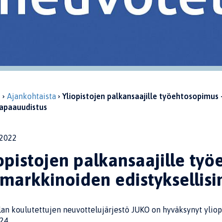
u
Ajankohtaista
Yliopistojen palkansaajille työehtosopimus 
apaauudistus
2022
opistojen palkansaajille ty
markkinoiden edistyksellis
alan koulutettujen neuvottelujärjestö JUKO on hyväksynyt ylio
24.