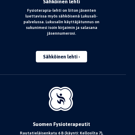
Sähköinen lehti
Fysioterapia-lehti on liiton jäsenten
luettavissa myös sähköisenä Lukusali-
palvelussa. Lukusalin käyttäjätunnus on
sukunimesi isoin kirjaimin ja salasana
jäsennumerosi.
Sähköinen lehti
Suomen Fysioterapeutit
Rautatieläisenkatu 6 B (käynti: Kellosilta 7),