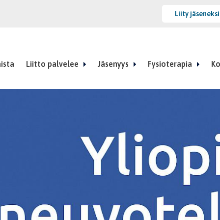
Liity jäseneks
ista
Liitto palvelee
Jäsenyys
Fysioterapia
Ko