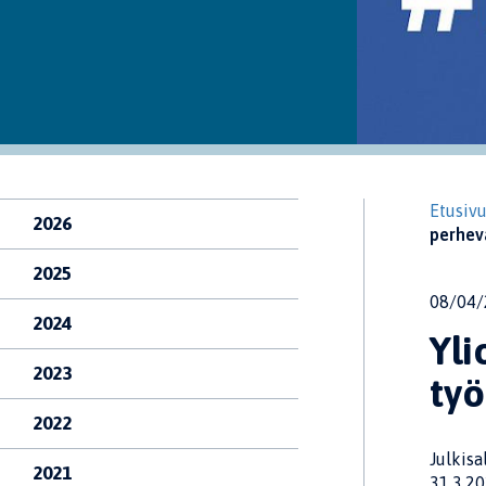
Etusiv
2026
perhev
2025
08/04/
2024
Yli
2023
työ
2022
Julkis
2021
31.3.20