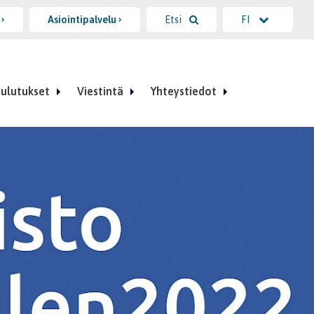
i
Asiointipalvelu
Etsi
FI
ulutukset
Viestintä
Yhteystiedot