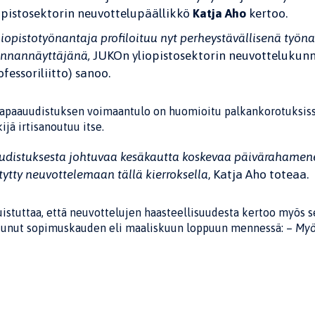
opistosektorin neuvottelupäällikkö
Katja Aho
kertoo.
liopistotyönantaja profiloituu nyt perheystävällisenä työ
nnannäyttäjänä,
JUKOn yliopistosektorin neuvottelukun
ofessoriliitto) sanoo.
apaauudistuksen voimaantulo on huomioitu palkankorotuksis
ijä irtisanoutuu itse.
udistuksesta johtuvaa kesäkautta koskevaa päivärahamene
tytty neuvottelemaan tällä kierroksella
, Katja Aho toteaa.
stuttaa, että neuvottelujen haasteellisuudesta kertoo myös se
tunut sopimuskauden eli maaliskuun loppuun mennessä: –
Myön