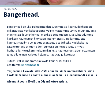
20/01/2025
Bangerhead.
Bangerhead on yksi pohjoismaiden suurimmista kauneudenhoitoon
erikoistuvista verkkokaupoista. Valikoimastamme löytyy muun muassa
ihonhoitoa, hiustenhoitoa, meikkejä sekä tuoksuja, ja suhtaudumme
kaikkeen kauneuteen liittyvään intohimoisesti. Tiedämme, että
kauneusmaailma voi joskus osoittautua todelliseksi viidakoksi, ja
satojentuhansien tuotteiden joukossa on helppo joutua myös
harhateille. Me uskomme kuitenkin, että kauneustuotteiden ostamisen
tulee olla ennen kaikkea helppoa, hauskaa ja kätevää!
Tutustu valikoimaamme ja löydä kauneussuosikkisi
osoitteesta
bangerhead.fi
Tarjoamme Akavalaisille -15% edun kaikista normaalihintaisista
tuotteistamme. Lunasta alennus antamalla alennuskoodi kassalla.
Alennuskoodin löydät hyödynnä etu-napista.
Jaa sivu