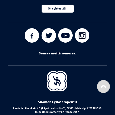
Ota yhteyttä
Seuraa meitä somessa.
Suomen Fysioterapeutit
Rautatieläisenkatu 6 B (käynti: Kellosilta 7), 00520 Helsinki p. 0207 199 590 •
toimisto@suomenfysioterapeutit.fi.