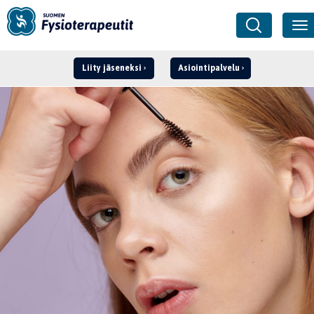
Liity jäseneksi
Asiointipalvelu
Kirjaudu ›