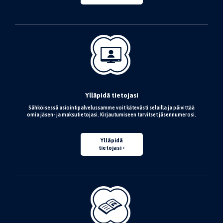
Ylläpidä tietojasi
Sähköisessä asiointipalvelussamme voit kätevästi selailla ja päivittää
omia jäsen- ja maksutietojasi. Kirjautumiseen tarvitset jäsennumerosi.
Ylläpidä
tietojasi