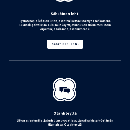
Sähköinen lehti
Fysioterapia-lehti on liiton jäsenten luettavissa myös sähköisenä
Lukusali-palvelussa. Lukusalin käyttäjätunnus on sukunimesi isoin
kirjaimin ja salasana jäsennumerosi.
Sähköinen lehti
Ota yhteyttä
Liiton asiantuntijat ja juristit neuvovat ja auttavat kaikissa työelämän
tilanteissa. Ota yhteyttä!