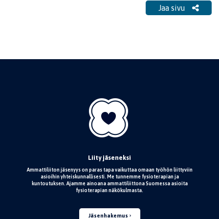
Jaa sivu
Liity jäseneksi
Ammattiliiton jäsenyys on paras tapa vaikuttaa omaan työhön liittyviin
asioihin yhteiskunnallisesti. Me tunnemme fysioterapian ja
kuntoutuksen. Ajamme ainoana ammattiliittona Suomessa asioita
fysioterapian näkökulmasta.
Jäsenhakemus