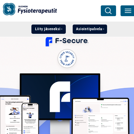
Liity jäseneksi
Asiointipalvelu
Kirjaudu ›