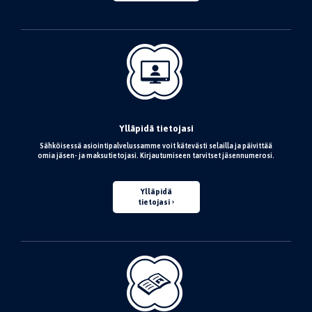
Ylläpidä tietojasi
Sähköisessä asiointipalvelussamme voit kätevästi selailla ja päivittää
omia jäsen- ja maksutietojasi. Kirjautumiseen tarvitset jäsennumerosi.
Ylläpidä
tietojasi