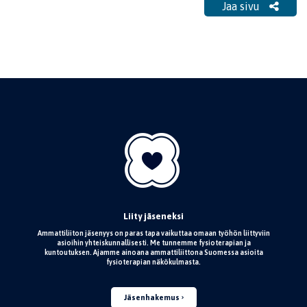
Jaa sivu
Liity jäseneksi
Ammattiliiton jäsenyys on paras tapa vaikuttaa omaan työhön liittyviin
asioihin yhteiskunnallisesti. Me tunnemme fysioterapian ja
kuntoutuksen. Ajamme ainoana ammattiliittona Suomessa asioita
fysioterapian näkökulmasta.
Jäsenhakemus