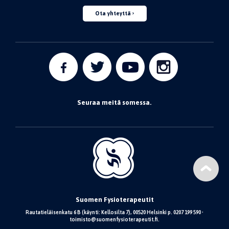
Ota yhteyttä
Seuraa meitä somessa.
Suomen Fysioterapeutit
Rautatieläisenkatu 6 B (käynti: Kellosilta 7), 00520 Helsinki p. 0207 199 590 •
toimisto@suomenfysioterapeutit.fi.