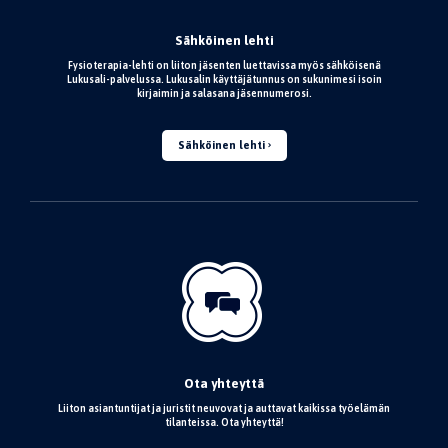
Sähköinen lehti
Fysioterapia-lehti on liiton jäsenten luettavissa myös sähköisenä
Lukusali-palvelussa. Lukusalin käyttäjätunnus on sukunimesi isoin
kirjaimin ja salasana jäsennumerosi.
Sähköinen lehti
Ota yhteyttä
Liiton asiantuntijat ja juristit neuvovat ja auttavat kaikissa työelämän
tilanteissa. Ota yhteyttä!