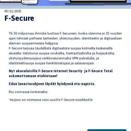
05/11/2025
F-Secure
Yli 30 miljoonaa ihmistä luottaa F-Secureen, koska olemme jo 35 vuoden
ajan tehneet perheesi laitteiden, yksityisyyden, identiteetin ja digitaalisen
elämän suojaamisesta helppoa.
F-Secure tarjoaa täydellistä digitaalista suojaa kolmella keskeisellä
alueella: tietoturva suojaa viruksilta, haittaohjelmilta ja huijauksilta,
yksityisyydensuojaus verkkoseurannalta VPN-palvelulla, ja
identiteettisuoja suojaa henkilötietojasi ja salasanojasi.
Nyt akavalaisille F-Secure Internet Security ja F-Secure Total
uskomattomaan etuhintaan!
Edun lunastusohjeen löydät hyödynnä etu-napista.
Etu voimassa toistaiseksi.
*tarjous on voimassa vain uusille F-Secure-asiakkaille
Jaa sivu