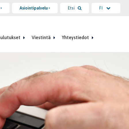
i
Asiointipalvelu
Etsi
FI
ulutukset
Viestintä
Yhteystiedot