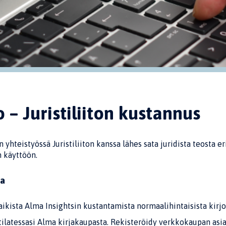
to – Juristiliiton kustannus
yhteistyössä Juristiliiton kanssa lähes sata juridista teosta eri
 käyttöön.
ta
kaikista Alma Insightsin kustantamista normaalihintaisista kirj
tilatessasi Alma kirjakaupasta. Rekisteröidy verkkokaupan asi