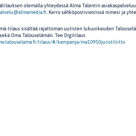
mätilauksen olemalla yhteydessä Alma Talentin asiakaspalvelu
palvelu@almamedia.fi
. Kerro sähköpostiviestissä nimesi ja yhtei
mä-tilaus sisältää rajattoman uutisten lukuoikeuden Talousel
 sekä Oma Talouselämän. Tee Digitilaus
w.talouselama.fi/tilaus/#/kampanja/ma10950juristiliitto