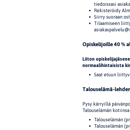
tiedoissasi asiak
Rekisteröidy Alm
Siirry suoraan os
Tilaamiseen liit
asiakaspalvelu@st
Opiskelijoille 40 % a
Liiton opiskelijajäse
normaalihintaisista kir
Saat etuun liitt
Talouselämä-lehden t
Pysy kärryillä päivänpo
Talouselämän kotiinsa 
Talouselämän (pri
Talouselämän (pri