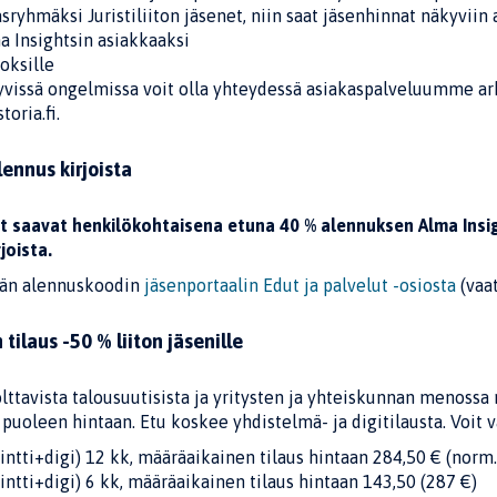
asryhmäksi Juristiliiton jäsenet, niin saat jäsenhinnat näkyviin 
a Insightsin asiakkaaksi
toksille
tyvissä ongelmissa voit olla yhteydessä asiakaspalveluumme ark
oria.fi.
lennus kirjoista
net saavat henkilökohtaisena etuna 40 % alennuksen Alma Insi
joista.
yvän alennuskoodin
jäsenportaalin Edut ja palvelut -osiosta
(vaat
ilaus -50 % liiton jäsenille
lttavista talousuutisista ja yritysten ja yhteiskunnan menossa 
puoleen hintaan. Etu koskee yhdistelmä- ja digitilausta. Voit v
ntti+digi) 12 kk, määräaikainen tilaus hintaan 284,50 € (norm.
ntti+digi) 6 kk, määräaikainen tilaus hintaan 143,50 (287 €)