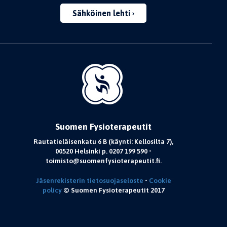
Sähköinen lehti
Suomen Fysioterapeutit
Rautatieläisenkatu 6 B (käynti: Kellosilta 7),
00520 Helsinki p. 0207 199 590 •
toimisto@suomenfysioterapeutit.fi.
Jäsenrekisterin tietosuojaseloste
•
Cookie
policy
© Suomen Fysioterapeutit 2017