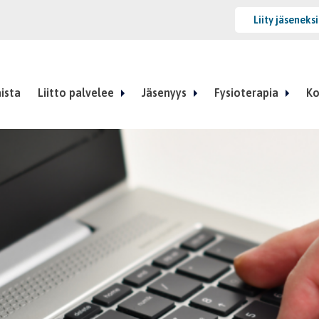
Liity jäseneks
ista
Liitto palvelee
Jäsenyys
Fysioterapia
Ko