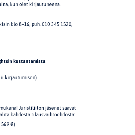
aina, kun olet kirjautuneena.
isin klo 8–16, puh. 010 345 1520,
ghtsin kustantamista
ii kirjautumisen).
mukana! Juristiliiton jäsenet saavat
alita kahdesta tilausvaihtoehdosta:
 569 €)