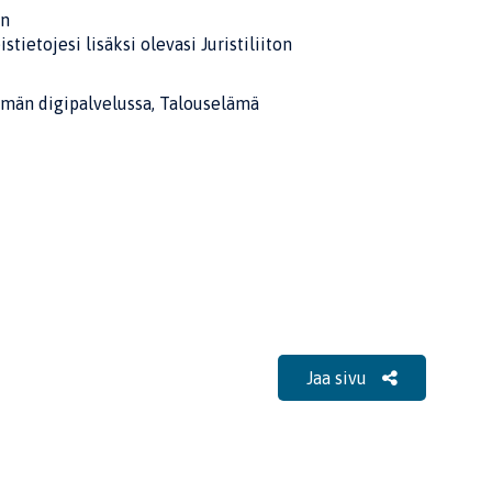
un
stietojesi lisäksi olevasi Juristiliiton
ämän digipalvelussa, Talouselämä
Jaa sivu