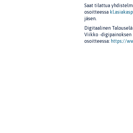
Saat tilattua yhdistel
osoitteessa
kl.asiakas
jäsen.
Digitaalinen Talouselä
Viikko -digipainoksen
osoitteessa:
https://ww
Jaa sivu