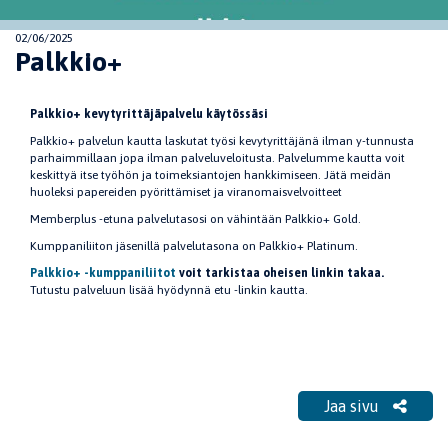
02/06/2025
Palkkio+
Palkkio+ kevytyrittäjäpalvelu käytössäsi
Palkkio+ palvelun kautta laskutat työsi kevytyrittäjänä ilman y-tunnusta
parhaimmillaan jopa ilman palveluveloitusta. Palvelumme kautta voit
keskittyä itse työhön ja toimeksiantojen hankkimiseen. Jätä meidän
huoleksi papereiden pyörittämiset ja viranomaisvelvoitteet
Memberplus -etuna palvelutasosi on vähintään Palkkio+ Gold.
Kumppaniliiton jäsenillä palvelutasona on Palkkio+ Platinum.
Palkkio+ -kumppaniliitot
voit tarkistaa oheisen linkin takaa.
Tutustu palveluun lisää hyödynnä etu -linkin kautta.
Jaa sivu
Jaa sivu