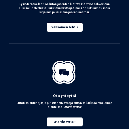
Fysioterapia-lehti on liiton jäsenten luettavissa myös sähköisenä
Lukusali-palvelussa. Lukusalin käyttäjätunnus on sukunimesi isoin
kirjaimin ja salasana jäsennumerosi.
Sähköinen lehti
Ota yhteyttä
Liiton asiantuntijat ja juristit neuvovat ja auttavat kaikissa työelämän
tilanteissa. Ota yhteyttä!
Ota yhteyttä