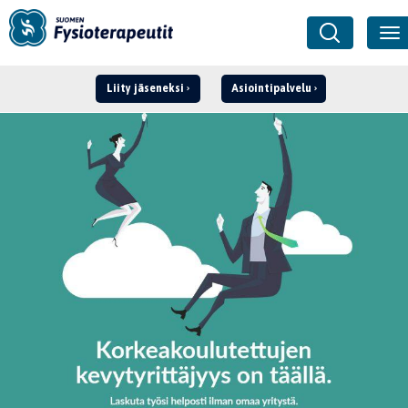
Liity jäseneksi
Asiointipalvelu
Kirjaudu ›