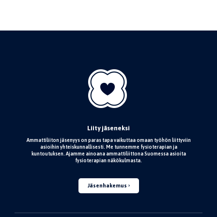
Liity jäseneksi
Ammattiliiton jäsenyys on paras tapa vaikuttaa omaan työhön liittyviin
asioihin yhteiskunnallisesti. Me tunnemme fysioterapian ja
kuntoutuksen. Ajamme ainoana ammattiliittona Suomessa asioita
fysioterapian näkökulmasta.
Jäsenhakemus