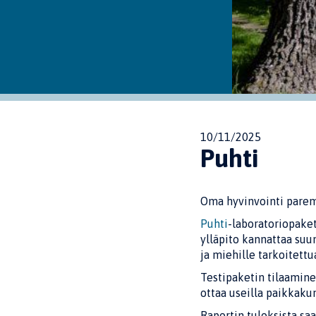
10/11/2025
Puhti
Oma hyvinvointi parem
Puhti
-laboratoriopaket
ylläpito kannattaa suunn
ja miehille tarkoitettu
Testipaketin tilaamine
ottaa useilla paikkaku
Raportin tuloksista saa