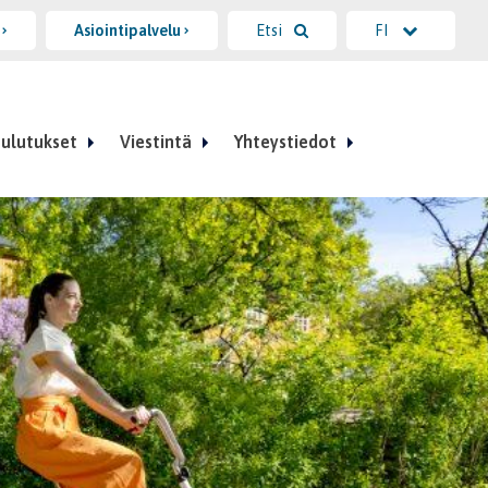
i
Asiointipalvelu
Etsi
FI
ulutukset
Viestintä
Yhteystiedot