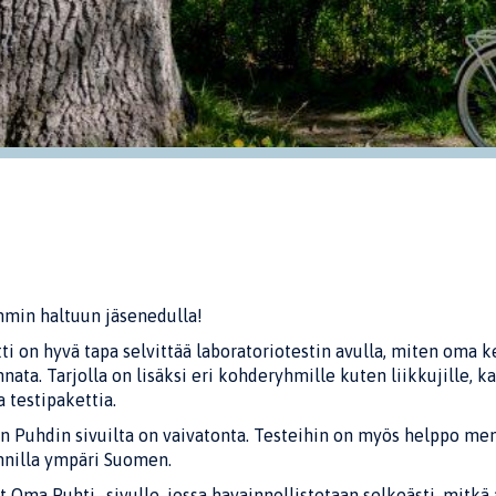
min haltuun jäsenedulla!
ti on hyvä tapa selvittää laboratoriotestin avulla, miten oma
ata. Tarjolla on lisäksi eri kohderyhmille kuten liikkujille, kas
a testipakettia.
n Puhdin sivuilta on vaivatonta. Testeihin on myös helppo me
nnilla ympäri Suomen.
t Oma Puhti -sivulle, jossa havainnollistetaan selkeästi, mitkä