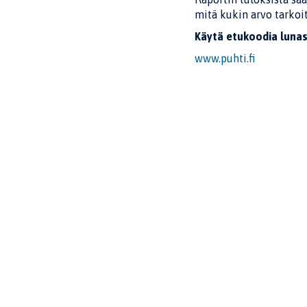
mitä kukin arvo tarkoit
Käytä etukoodia lunas
www.puhti.fi
Jaa sivu