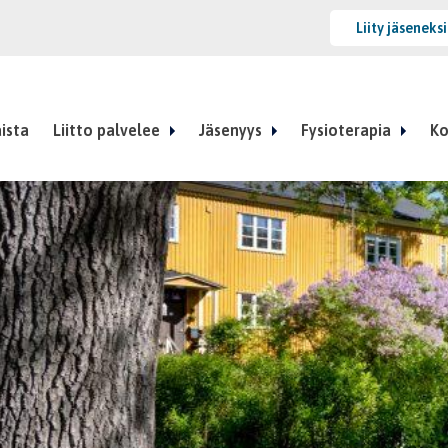
Liity jäseneks
ista
Liitto palvelee
Jäsenyys
Fysioterapia
Ko