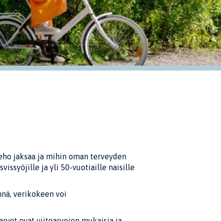
 keho jaksaa ja mihin oman terveyden
vissyöjille ja yli 50-vuotiaille naisille
nnä, verikokeen voi
 arvot ovat viitearvojen mukaisia ja