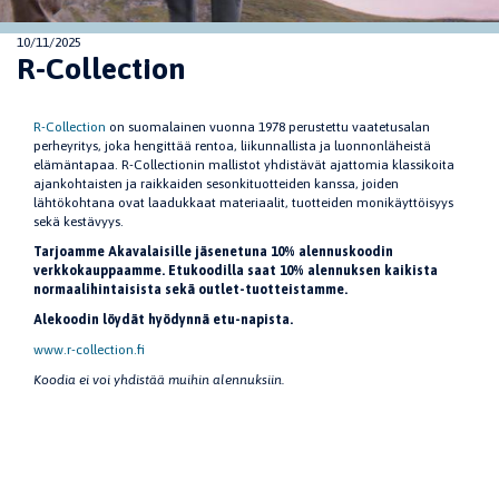
10/11/2025
R-Collection
R-Collection
on suomalainen vuonna 1978 perustettu vaatetusalan
perheyritys, joka hengittää rentoa, liikunnallista ja luonnonläheistä
elämäntapaa. R-Collectionin mallistot yhdistävät ajattomia klassikoita
ajankohtaisten ja raikkaiden sesonkituotteiden kanssa, joiden
lähtökohtana ovat laadukkaat materiaalit, tuotteiden monikäyttöisyys
sekä kestävyys.
Tarjoamme Akavalaisille jäsenetuna 10% alennuskoodin
verkkokauppaamme. Etukoodilla saat 10% alennuksen kaikista
normaalihintaisista sekä outlet-tuotteistamme.
Alekoodin löydät hyödynnä etu-napista.
www.r-collection.fi
Koodia ei voi yhdistää muihin alennuksiin.
Jaa sivu