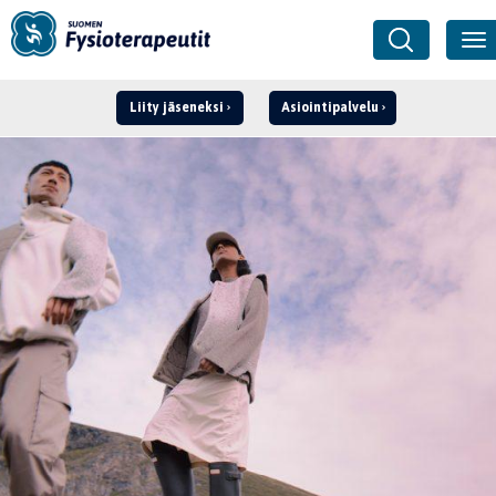
Liity jäseneksi
Asiointipalvelu
Kirjaudu ›