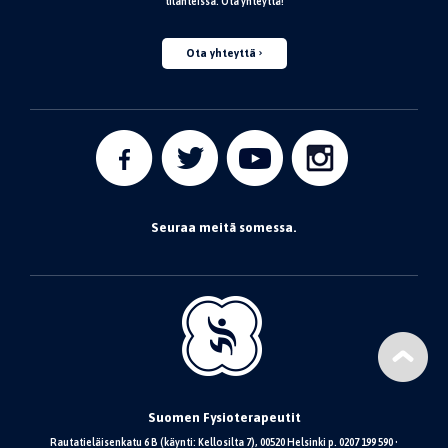
tilanteissa. Ota yhteyttä!
Ota yhteyttä
Seuraa meitä somessa.
Suomen Fysioterapeutit
Rautatieläisenkatu 6 B (käynti: Kellosilta 7), 00520 Helsinki p. 0207 199 590 •