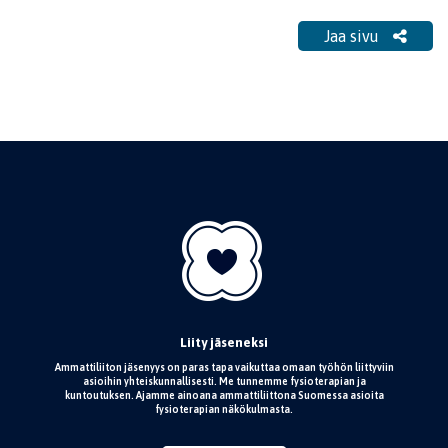
Jaa sivu
Liity jäseneksi
Ammattiliiton jäsenyys on paras tapa vaikuttaa omaan työhön liittyviin
asioihin yhteiskunnallisesti. Me tunnemme fysioterapian ja
kuntoutuksen. Ajamme ainoana ammattiliittona Suomessa asioita
fysioterapian näkökulmasta.