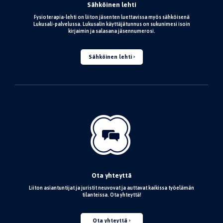
Sähköinen lehti
Fysioterapia-lehti on liiton jäsenten luettavissa myös sähköisenä
Lukusali-palvelussa. Lukusalin käyttäjätunnus on sukunimesi isoin
kirjaimin ja salasana jäsennumerosi.
Sähköinen lehti
Ota yhteyttä
Liiton asiantuntijat ja juristit neuvovat ja auttavat kaikissa työelämän
tilanteissa. Ota yhteyttä!
Ota yhteyttä