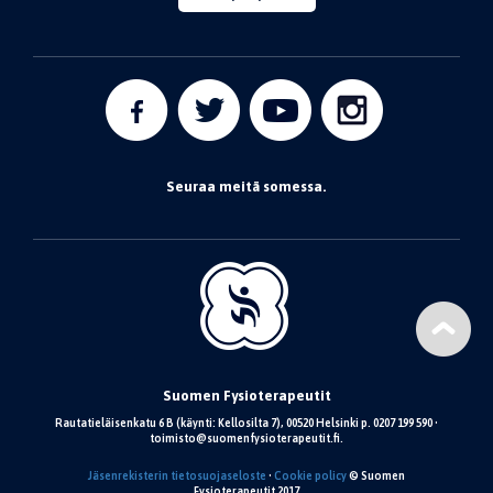
Seuraa meitä somessa.
Suomen Fysioterapeutit
Rautatieläisenkatu 6 B (käynti: Kellosilta 7), 00520 Helsinki p. 0207 199 590 •
toimisto@suomenfysioterapeutit.fi.
Jäsenrekisterin tietosuojaseloste
•
Cookie policy
© Suomen
Fysioterapeutit 2017