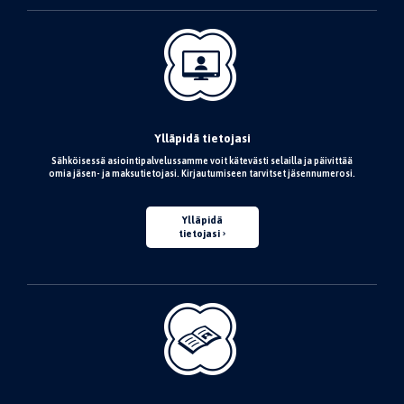
Ylläpidä tietojasi
Sähköisessä asiointipalvelussamme voit kätevästi selailla ja päivittää
omia jäsen- ja maksutietojasi. Kirjautumiseen tarvitset jäsennumerosi.
Ylläpidä
tietojasi