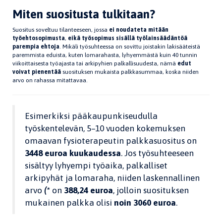
Miten suositusta tulkitaan?
Suositus soveltuu tilanteeseen, jossa
ei noudateta mitään
työehtosopimusta
,
eikä työsopimus sisällä työlainsäädäntöä
parempia ehtoja
. Mikäli työsuhteessa on sovittu joistakin lakisääteistä
paremmista eduista, kuten lomarahasta, lyhyemmästä kuin 40 tunnin
viikoittaisesta työajasta tai arkipyhien palkallisuudesta, nämä
edut
voivat pienentää
suosituksen mukaista palkkasummaa, koska niiden
arvo on rahassa mitattavaa.
Esimerkiksi pääkaupunkiseudulla
työskentelevän, 5–10 vuoden kokemuksen
omaavan fysioterapeutin palkkasuositus on
3448 euroa kuukaudessa
. Jos työsuhteeseen
sisältyy lyhyempi työaika, palkalliset
arkipyhät ja lomaraha, niiden laskennallinen
arvo
(*
on
388,24 euroa
, jolloin suosituksen
mukainen palkka olisi
noin 3060 euroa
.