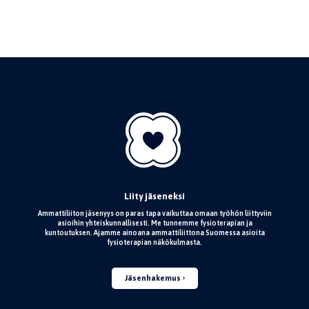
Liity jäseneksi
Ammattiliiton jäsenyys on paras tapa vaikuttaa omaan työhön liittyviin
asioihin yhteiskunnallisesti. Me tunnemme fysioterapian ja
kuntoutuksen. Ajamme ainoana ammattiliittona Suomessa asioita
fysioterapian näkökulmasta.
Jäsenhakemus