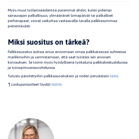
Myös muut työlainsäädäntöä paremmat ehdot, kuten pidempi
sairausajan palkallisuus, ylimääräiset lomapäivät tai palkalliset
perhevapaat, voivat vaikuttaa vastaavalla tavalla palkkasummaa
pienentävästi.
Miksi suositus on tärkeä?
Palkkasuositus auttaa sinua arvioimaan omaa palkkatasoasi suhteessa
markkinoihin ja varmistamaan, että saat työstäsi sen arvoisen
korvauksen. Se toimii myös hyödyllisenä työkaluna palkkakeskusteluissa
ja työsopimusneuvotteluissa.
Tutustu päivitettyihin palkkasuosituksiin ja niiden perusteisiin
tästä
.
*)
Laskuperiaatteet löydät
täältä
.