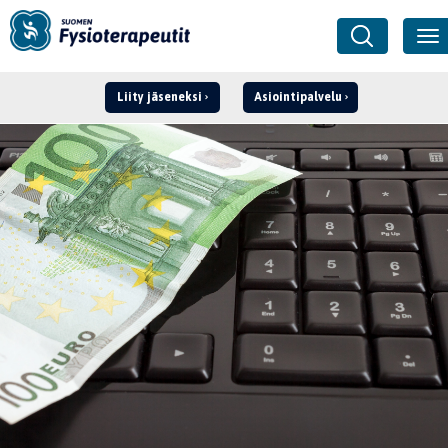
Liity jäseneksi
Asiointipalvelu
Kirjaudu ›