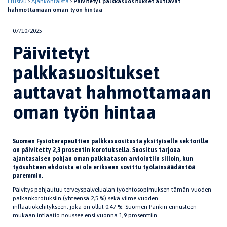
Etusivu
Ajankohtaista
Päivitetyt palkkasuositukset auttavat
hahmottamaan oman työn hintaa
07/10/2025
Päivitetyt
palkkasuositukset
auttavat hahmottamaan
oman työn hintaa
Suomen Fysioterapeuttien palkkasuositusta yksityiselle sektorille
on päivitetty 2,3 prosentin korotuksella. Suositus tarjoaa
ajantasaisen pohjan oman palkkatason arviointiin silloin, kun
työsuhteen ehdoista ei ole erikseen sovittu työlainsäädäntöä
paremmin.
Päivitys pohjautuu terveyspalvelualan työehtosopimuksen tämän vuoden
palkankorotuksiin (yhteensä 2,5 %) sekä viime vuoden
inflaatiokehitykseen, joka on ollut 0,47 %. Suomen Pankin ennusteen
mukaan inflaatio noussee ensi vuonna 1,9 prosenttiin.