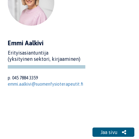
Emmi Aalkivi
Erityisasiantuntija
(yksityinen sektori, kirjaaminen)
p. 045 7884 3359
emmi.aalkivi@suomenfysioterapeutit.fi
Jaa sivu