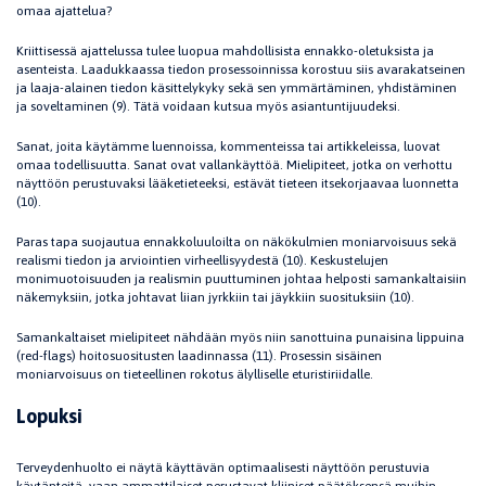
omaa ajattelua?
Kriittisessä ajattelussa tulee luopua mahdollisista ennakko-oletuksista ja
asenteista. Laadukkaassa tiedon prosessoinnissa korostuu siis avarakatseinen
ja laaja-alainen tiedon käsittelykyky sekä sen ymmärtäminen, yhdistäminen
ja soveltaminen (9). Tätä voidaan kutsua myös asiantuntijuudeksi.
Sanat, joita käytämme luennoissa, kommenteissa tai artikkeleissa, luovat
omaa todellisuutta. Sanat ovat vallankäyttöä. Mielipiteet, jotka on verhottu
näyttöön perustuvaksi lääketieteeksi, estävät tieteen itsekorjaavaa luonnetta
(10).
Paras tapa suojautua ennakkoluuloilta on näkökulmien moniarvoisuus sekä
realismi tiedon ja arviointien virheellisyydestä (10). Keskustelujen
monimuotoisuuden ja realismin puuttuminen johtaa helposti samankaltaisiin
näkemyksiin, jotka johtavat liian jyrkkiin tai jäykkiin suosituksiin (10).
Samankaltaiset mielipiteet nähdään myös niin sanottuina punaisina lippuina
(red-flags) hoitosuositusten laadinnassa (11). Prosessin sisäinen
moniarvoisuus on tieteellinen rokotus älylliselle eturistiriidalle.
Lopuksi
Terveydenhuolto ei näytä käyttävän optimaalisesti näyttöön perustuvia