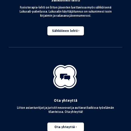
Sähköinen lehti
Fysioterapia-lehti on liiton jäsenten luettavissa myös sähköisenä
Lukusali-palvelussa. Lukusalin käyttäjätunnus on sukunimesi isoin
kirjaimin ja salasana jäsennumerosi.
Sähköinen lehti
Ota yhteyttä
Liiton asiantuntijat ja juristit neuvovat ja auttavat kaikissa työelämän
tilanteissa. Ota yhteyttä!
Ota yhteyttä