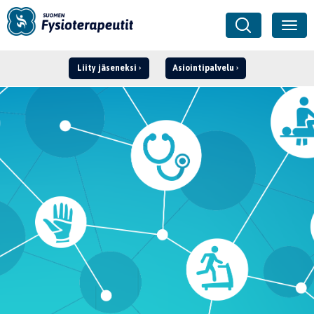
Liity jäseneksi
Asiointipalvelu
Kirjaudu ›