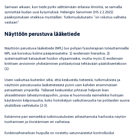
Samaan aikaan, kun tiede pyrkii selittämään erilaisia ilmiöitä, se samalla
synnyttää liudan uusi kysymyksiä. Helsingin Sanomien (HS 2.2.2021)
pääkirjoituksen otsikkoa myötäillen: Tutkimuslukutaito ”on rokotus valheita
vastaan”.
Näyttöön perustuva lääketiede
Näyttöön perustuva lääketiede (NPL) luo pohjan fysioterapian toteuttamiselle.
NPL:ssä korostuu kolme pääperiaatetta: 1) evidenssin hierarkia, 2)
systemaattiset katsaukset hoidon ohjaamiseksi, mutta myös 3) evidenssin
kriittisen arvioinnin yhdistäminen potilastyössä tehtävään päätöksentekoon
(1).
Usein vaikuttaa kuitenkin siltä, että keskustelu tieteestä, tutkimuksista ja
näyttöön perustuvasta lääketieteestä pyörii vain kahden ensimmäisen
periaatteen ympärillä. Tällaiset keskustelut johtavat helposti liian
yksiselitteisiin lähestymistapoihin, joissa ei huomioida esimerkiksi hoitojen
käytännön kelpoisuutta, koko hoitoketjun vaikuttavuutta tai potilaiden suuria
yksilöllisiä vaihteluita (2-3).
Esitämme pari esimerkkiä tutkimustulosten aiheuttamista harhoista näytön
tuottamisen ja tiivistämisen eri vaiheissa.
Evidenssihierarkian huipulle on nostettu satunnaistetut kontrolloidut