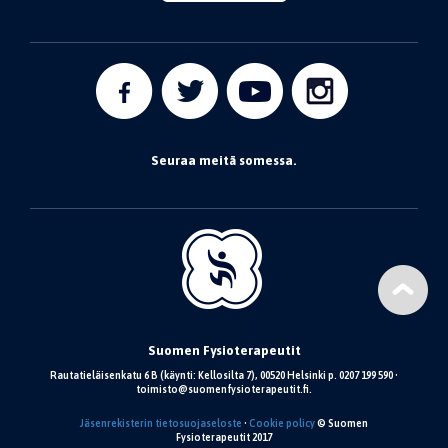
Seuraa meitä somessa.
Suomen Fysioterapeutit
Rautatieläisenkatu 6 B (käynti: Kellosilta 7), 00520 Helsinki p. 0207 199 590 •
toimisto@suomenfysioterapeutit.fi.
Jäsenrekisterin tietosuojaseloste
•
Cookie policy
© Suomen
Fysioterapeutit 2017