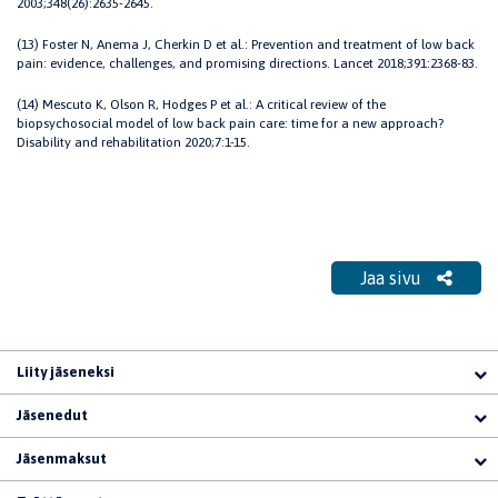
2003;348(26):2635-2645.
(13) Foster N, Anema J, Cherkin D et al.: Prevention and treatment of low back
pain: evidence, challenges, and promising directions. Lancet 2018;391:2368-83.
(14) Mescuto K, Olson R, Hodges P et al.: A critical review of the
biopsychosocial model of low back pain care: time for a new approach?
Disability and rehabilitation 2020;7:1-15.
Jaa sivu
Liity jäseneksi
Jäsenedut
Jäsenmaksut