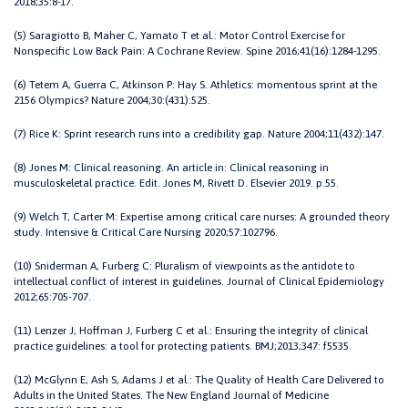
2018;35:8-17.
(5) Saragiotto B, Maher C, Yamato T et al.: Motor Control Exercise for
Nonspecific Low Back Pain: A Cochrane Review. Spine 2016;41(16):1284-1295.
(6) Tetem A, Guerra C, Atkinson P: Hay S. Athletics: momentous sprint at the
2156 Olympics? Nature 2004;30:(431):525.
(7) Rice K: Sprint research runs into a credibility gap. Nature 2004;11(432):147.
(8) Jones M: Clinical reasoning. An article in: Clinical reasoning in
musculoskeletal practice. Edit. Jones M, Rivett D. Elsevier 2019. p.55.
(9) Welch T, Carter M: Expertise among critical care nurses: A grounded theory
study. Intensive & Critical Care Nursing 2020;57:102796.
(10) Sniderman A, Furberg C: Pluralism of viewpoints as the antidote to
intellectual conflict of interest in guidelines. Journal of Clinical Epidemiology
2012;65:705-707.
(11) Lenzer J, Hoffman J, Furberg C et al.: Ensuring the integrity of clinical
practice guidelines: a tool for protecting patients. BMJ;2013;347: f5535.
(12) McGlynn E, Ash S, Adams J et al.: The Quality of Health Care Delivered to
Adults in the United States. The New England Journal of Medicine