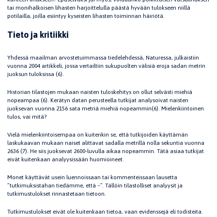
tai monihalkoisen lihasten harjoittelulla päästä hyvään tulokseen niillä
potilailla, joilla esiintyy kyseisten lihasten toiminnan häiriötä.
Tieto ja kritiikki
Yhdessä maailman arvostetuimmassa tiedelehdessä, Naturessa, julkaistiin
vuonna 2004 artikkeli, jossa vertailtiin sukupuolten välisiä eroja sadan metrin
juoksun tuloksissa (6).
Historian tilastojen mukaan naisten tuloskehitys on ollut selvästi miehiä
nopeampaa (6). Kerätyn datan perusteella tutkijat analysoivat naisten
juoksevan vuonna 2156 sata metriä miehiä nopeammin(6). Mielenkiintoinen
tulos, vai mitä?
Vielä mielenkiintoisempaa on kuitenkin se, että tutkijoiden käyttämän
laskukaavan mukaan naiset alittavat sadalla metrillä nolla sekuntia vuonna
2636 (7). He siis juoksevat 2600-luvulla aikaa nopeammin. Tätä asiaa tutkijat
eivät kuitenkaan analyysissään huomioineet.
Monet käyttävät usein luennoissaan tai kommenteissaan lausetta
”tutkimuksistahan tiedämme, että –”. Tällöin tilastolliset analyysit ja
tutkimustulokset rinnastetaan tietoon.
Tutkimustulokset eivät ole kuitenkaan tietoa, vaan evidenssejä eli todisteita.