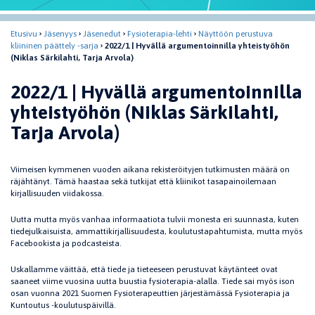
Etusivu
Jäsenyys
Jäsenedut
Fysioterapia-lehti
Näyttöön perustuva
kliininen päättely -sarja
2022/1 | Hyvällä argumentoinnilla yhteistyöhön
(Niklas Särkilahti, Tarja Arvola)
2022/1 | Hyvällä argumentoinnilla
yhteistyöhön (Niklas Särkilahti,
Tarja Arvola)
Viimeisen kymmenen vuoden aikana rekisteröityjen tutkimusten määrä on
räjähtänyt. Tämä haastaa sekä tutkijat että kliinikot tasapainoilemaan
kirjallisuuden viidakossa.
Uutta mutta myös vanhaa informaatiota tulvii monesta eri suunnasta, kuten
tiedejulkaisuista, ammattikirjallisuudesta, koulutustapahtumista, mutta myös
Facebookista ja podcasteista.
Uskallamme väittää, että tiede ja tieteeseen perustuvat käytänteet ovat
saaneet viime vuosina uutta buustia fysioterapia-alalla. Tiede sai myös ison
osan vuonna 2021 Suomen Fysioterapeuttien järjestämässä Fysioterapia ja
Kuntoutus -koulutuspäivillä.