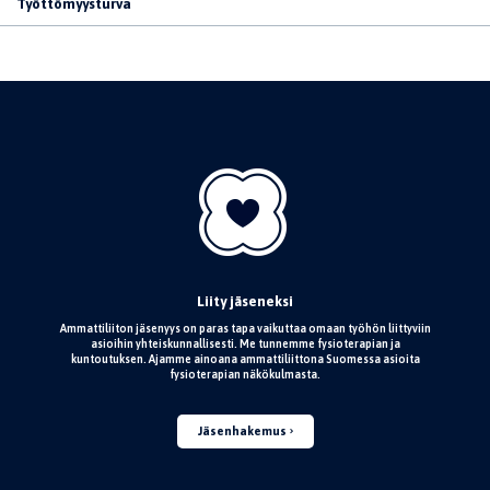
Työttömyysturva
Liity jäseneksi
Ammattiliiton jäsenyys on paras tapa vaikuttaa omaan työhön liittyviin
asioihin yhteiskunnallisesti. Me tunnemme fysioterapian ja
kuntoutuksen. Ajamme ainoana ammattiliittona Suomessa asioita
fysioterapian näkökulmasta.
Jäsenhakemus