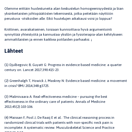
Olemme erittäin huolestuneita alan keskustelun homogeenisyydestä ja liian
yksinkertaisten johtopäätösten tekemisestä, jotka peitetään näyttöön
perustuva -otsikoiden alle. Eikö huutelujen aikakausi voisi jo loppua?
Kriittinen, avarakatseinen, toisiaan kunnioittava hyvä argumentointi
synnyttää yhteistyötä ja kannustaa yksilön ja fysioterapia-alan kehitykseen:
ammattilaisten ja ennen kaikkea potilaiden parhaaksi. ¡
Lähteet
(1) Djulbegovic B, Guyatt G: Progress in evidence-based medicine: a quarter
century on. Lancet 2017;390:415-23.
(2) Greenhalgh T, Howick J, Maskrey N: Evidence based medicine: a movement
in crisis? BMJ 2014;348:g3725.
(3) Malmivaara A: Real-effectiveness medicine – pursuing the best
effectiveness in the ordinary care of patients. Annals of Medicine
2013;45(2):103-106.
(4) Maissan F, Pool J, De Raaij E et al.: The clinical reasoning process in
randomized clinical trials with patients with non-specific neck pain is
incomplete: A systematic review. Musculoskeletal Science and Practice