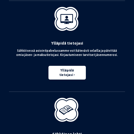
Ylläpidä tietojasi
Sähköisessä asiointipalvelussamme voit kätevästi selailla ja päivittää
omia jäsen- ja maksutietojasi. Kirjautumiseen tarvitset jäsennumerosi.
Ylläpidä
tietojasi