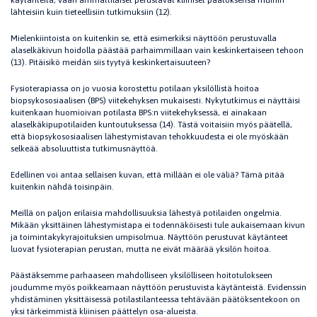
käytänteitä, vaan ammattilaiset perustavat kliiniset päätöksensä muihin
lähteisiin kuin tieteellisiin tutkimuksiin (12).
Mielenkiintoista on kuitenkin se, että esimerkiksi näyttöön perustuvalla
alaselkäkivun hoidolla päästää parhaimmillaan vain keskinkertaiseen tehoon
(13). Pitäisikö meidän siis tyytyä keskinkertaisuuteen?
Fysioterapiassa on jo vuosia korostettu potilaan yksilöllistä hoitoa
biopsykososiaalisen (BPS) viitekehyksen mukaisesti. Nykytutkimus ei näyttäisi
kuitenkaan huomioivan potilasta BPS:n viitekehyksessä, ei ainakaan
alaselkäkipupotilaiden kuntoutuksessa (14). Tästä voitaisiin myös päätellä,
että biopsykososiaalisen lähestymistavan tehokkuudesta ei ole myöskään
selkeää absoluuttista tutkimusnäyttöä.
Edellinen voi antaa sellaisen kuvan, että millään ei ole väliä? Tämä pitää
kuitenkin nähdä toisinpäin.
Meillä on paljon erilaisia mahdollisuuksia lähestyä potilaiden ongelmia.
Mikään yksittäinen lähestymistapa ei todennäköisesti tule aukaisemaan kivun
ja toimintakykyrajoituksien umpisolmua. Näyttöön perustuvat käytänteet
luovat fysioterapian perustan, mutta ne eivät määrää yksilön hoitoa.
Päästäksemme parhaaseen mahdolliseen yksilölliseen hoitotulokseen
joudumme myös poikkeamaan näyttöön perustuvista käytänteistä. Evidenssin
yhdistäminen yksittäisessä potilastilanteessa tehtävään päätöksentekoon on
yksi tärkeimmistä kliinisen päättelyn osa-alueista.