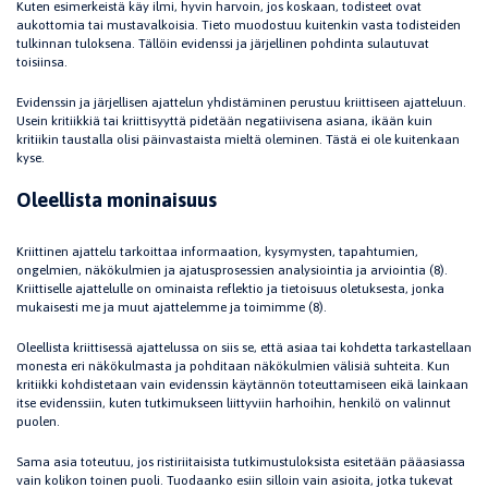
Kuten esimerkeistä käy ilmi, hyvin harvoin, jos koskaan, todisteet ovat
aukottomia tai mustavalkoisia. Tieto muodostuu kuitenkin vasta todisteiden
tulkinnan tuloksena. Tällöin evidenssi ja järjellinen pohdinta sulautuvat
toisiinsa.
Evidenssin ja järjellisen ajattelun yhdistäminen perustuu kriittiseen ajatteluun.
Usein kritiikkiä tai kriittisyyttä pidetään negatiivisena asiana, ikään kuin
kritiikin taustalla olisi päinvastaista mieltä oleminen. Tästä ei ole kuitenkaan
kyse.
Oleellista moninaisuus
Kriittinen ajattelu tarkoittaa informaation, kysymysten, tapahtumien,
ongelmien, näkökulmien ja ajatusprosessien analysiointia ja arviointia (8).
Kriittiselle ajattelulle on ominaista reflektio ja tietoisuus oletuksesta, jonka
mukaisesti me ja muut ajattelemme ja toimimme (8).
Oleellista kriittisessä ajattelussa on siis se, että asiaa tai kohdetta tarkastellaan
monesta eri näkökulmasta ja pohditaan näkökulmien välisiä suhteita. Kun
kritiikki kohdistetaan vain evidenssin käytännön toteuttamiseen eikä lainkaan
itse evidenssiin, kuten tutkimukseen liittyviin harhoihin, henkilö on valinnut
puolen.
Sama asia toteutuu, jos ristiriitaisista tutkimustuloksista esitetään pääasiassa
vain kolikon toinen puoli. Tuodaanko esiin silloin vain asioita, jotka tukevat