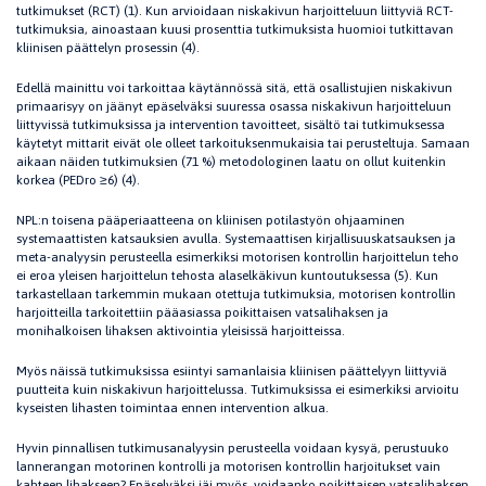
tutkimukset (RCT) (1). Kun arvioidaan niskakivun harjoitteluun liittyviä RCT-
tutkimuksia, ainoastaan kuusi prosenttia tutkimuksista huomioi tutkittavan
kliinisen päättelyn prosessin (4).
Edellä mainittu voi tarkoittaa käytännössä sitä, että osallistujien niskakivun
primaarisyy on jäänyt epäselväksi suuressa osassa niskakivun harjoitteluun
liittyvissä tutkimuksissa ja intervention tavoitteet, sisältö tai tutkimuksessa
käytetyt mittarit eivät ole olleet tarkoituksenmukaisia tai perusteltuja. Samaan
aikaan näiden tutkimuksien (71 %) metodologinen laatu on ollut kuitenkin
korkea (PEDro ≥6) (4).
NPL:n toisena pääperiaatteena on kliinisen potilastyön ohjaaminen
systemaattisten katsauksien avulla. Systemaattisen kirjallisuuskatsauksen ja
meta-analyysin perusteella esimerkiksi motorisen kontrollin harjoittelun teho
ei eroa yleisen harjoittelun tehosta alaselkäkivun kuntoutuksessa (5). Kun
tarkastellaan tarkemmin mukaan otettuja tutkimuksia, motorisen kontrollin
harjoitteilla tarkoitettiin pääasiassa poikittaisen vatsalihaksen ja
monihalkoisen lihaksen aktivointia yleisissä harjoitteissa.
Myös näissä tutkimuksissa esiintyi samanlaisia kliinisen päättelyyn liittyviä
puutteita kuin niskakivun harjoittelussa. Tutkimuksissa ei esimerkiksi arvioitu
kyseisten lihasten toimintaa ennen intervention alkua.
Hyvin pinnallisen tutkimusanalyysin perusteella voidaan kysyä, perustuuko
lannerangan motorinen kontrolli ja motorisen kontrollin harjoitukset vain
kahteen lihakseen? Epäselväksi jäi myös, voidaanko poikittaisen vatsalihaksen