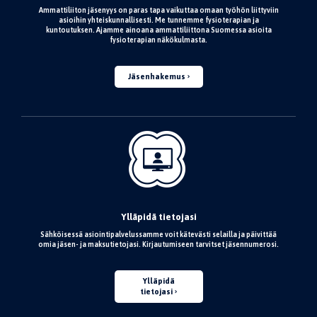
Ammattiliiton jäsenyys on paras tapa vaikuttaa omaan työhön liittyviin
asioihin yhteiskunnallisesti. Me tunnemme fysioterapian ja
kuntoutuksen. Ajamme ainoana ammattiliittona Suomessa asioita
fysioterapian näkökulmasta.
Jäsenhakemus
Ylläpidä tietojasi
Sähköisessä asiointipalvelussamme voit kätevästi selailla ja päivittää
omia jäsen- ja maksutietojasi. Kirjautumiseen tarvitset jäsennumerosi.
Ylläpidä
tietojasi