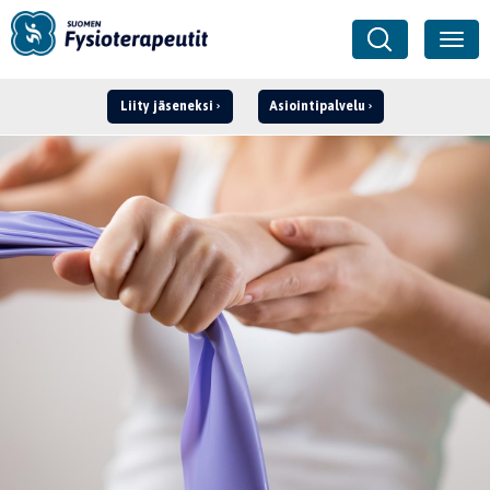
Liity jäseneksi
Asiointipalvelu
Kirjaudu ›