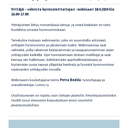
Yrittäjä – vahvista hyvinvointitaitojasi -webinaari 18.4.2024 klo
16.00–17.00
Yrittäjyyteen liittyy monenlaisia taitoja, ja niistä keskeisin on taito
huolehtia omasta hyvinvoinnistaan.
Tervetuloa mukaan webinaariin, joka on suunniteltu erityisesti
yrittäjien hyvinvoinnin ja jaksamisen tueksi. Webinaarissa saat
välineitä, joilla rakennat kestävämmän ja tasapainoisemman arjen
yrittäjyyden keskellä. Opit tunnistamaan stressin merkkejä ja saat
keinoja sen hallintaan, kehittämään ajanhallintataitojasi ja
löytämään uusia tapoja ylläpitää henkistä ja fyysistä hyvinvointiasi
vaativankin yrittäjyyden rinnalla.
Webinaarin kouluttajana toimii
Petra Bedda
, työnohjaaja ja
uravalmentaja, Loimu ry.
Osallistuminen on rajattu vain liittojen jäsenille. Ilmoittautumislinkin
löydät sivun alaosasta kirjauduttuasi ensin sivustolle
jäsentunnuksillasi.