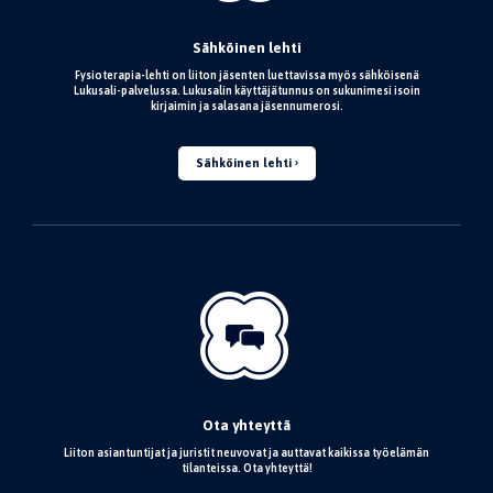
Sähköinen lehti
Fysioterapia-lehti on liiton jäsenten luettavissa myös sähköisenä
Lukusali-palvelussa. Lukusalin käyttäjätunnus on sukunimesi isoin
kirjaimin ja salasana jäsennumerosi.
Sähköinen lehti
Ota yhteyttä
Liiton asiantuntijat ja juristit neuvovat ja auttavat kaikissa työelämän
tilanteissa. Ota yhteyttä!