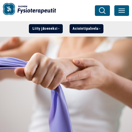
Liity jäseneksi
Asiointipalvelu
Kirjaudu ›