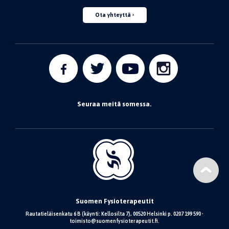
Ota yhteyttä
Seuraa meitä somessa.
Suomen Fysioterapeutit
Rautatieläisenkatu 6 B (käynti: Kellosilta 7), 00520 Helsinki p. 0207 199 590 •
toimisto@suomenfysioterapeutit.fi.