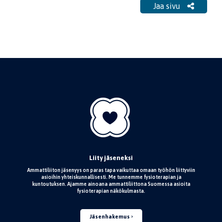
Jaa sivu
Liity jäseneksi
Ammattiliiton jäsenyys on paras tapa vaikuttaa omaan työhön liittyviin
asioihin yhteiskunnallisesti. Me tunnemme fysioterapian ja
kuntoutuksen. Ajamme ainoana ammattiliittona Suomessa asioita
fysioterapian näkökulmasta.
Jäsenhakemus