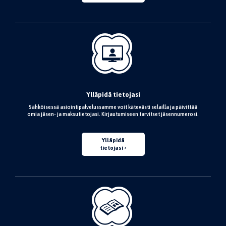
Ylläpidä tietojasi
Sähköisessä asiointipalvelussamme voit kätevästi selailla ja päivittää
omia jäsen- ja maksutietojasi. Kirjautumiseen tarvitset jäsennumerosi.
Ylläpidä
tietojasi