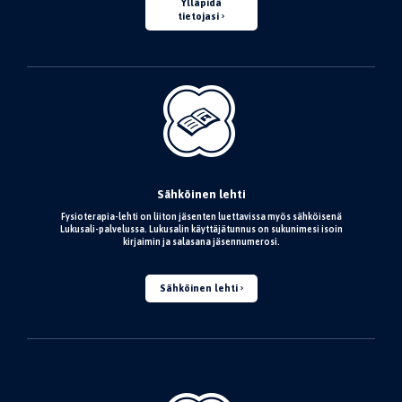
Ylläpidä
tietojasi
Sähköinen lehti
Fysioterapia-lehti on liiton jäsenten luettavissa myös sähköisenä
Lukusali-palvelussa. Lukusalin käyttäjätunnus on sukunimesi isoin
kirjaimin ja salasana jäsennumerosi.
Sähköinen lehti