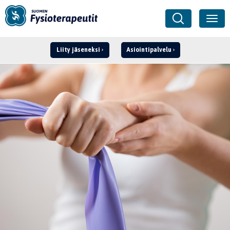
Liity jäseneksi
Asiointipalvelu
Kirjaudu ›