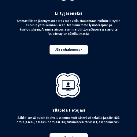
Liity jäseneksi
Ammattiliiton jäsenyys on paras tapa vaikuttaa omaan työhön liittyviin
asioihin yhteiskunnallisesti. Me tunnemme fysioterapian ja
kuntoutuksen. Ajamme ainoana ammattiliittona Suomessa asioita
fysioterapian näkökulmasta.
Jäsenhakemus
Ylläpidä tietojasi
Sähköisessä asiointipalvelussamme voit kätevästi selailla ja päivittää
omia jäsen- ja maksutietojasi. Kirjautumiseen tarvitset jäsennumerosi.