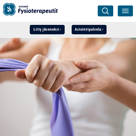
Liity jäseneksi
Asiointipalvelu
Kirjaudu ›