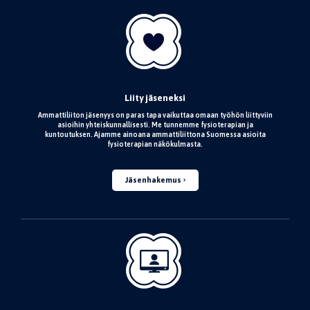
Liity jäseneksi
Ammattiliiton jäsenyys on paras tapa vaikuttaa omaan työhön liittyviin
asioihin yhteiskunnallisesti. Me tunnemme fysioterapian ja
kuntoutuksen. Ajamme ainoana ammattiliittona Suomessa asioita
fysioterapian näkökulmasta.
Jäsenhakemus