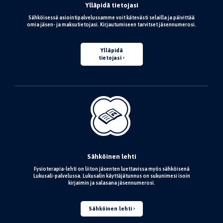
Ylläpidä tietojasi
Sähköisessä asiointipalvelussamme voit kätevästi selailla ja päivittää
omia jäsen- ja maksutietojasi. Kirjautumiseen tarvitset jäsennumerosi.
Ylläpidä
tietojasi
Sähköinen lehti
Fysioterapia-lehti on liiton jäsenten luettavissa myös sähköisenä
Lukusali-palvelussa. Lukusalin käyttäjätunnus on sukunimesi isoin
kirjaimin ja salasana jäsennumerosi.
Sähköinen lehti