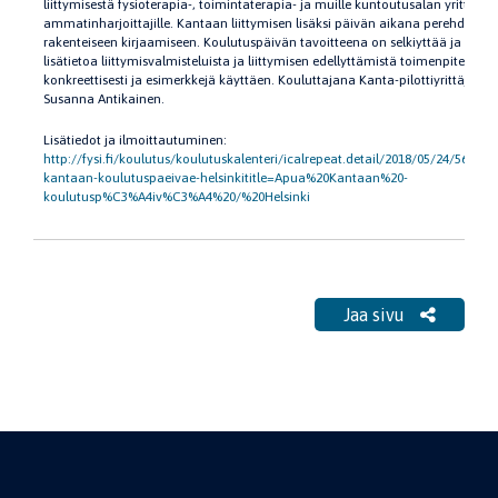
liittymisestä fysioterapia-, toimintaterapia- ja muille kuntoutusalan yrittäjille
ammatinharjoittajille. Kantaan liittymisen lisäksi päivän aikana perehdytää
rakenteiseen kirjaamiseen. Koulutuspäivän tavoitteena on selkiyttää ja anta
lisätietoa liittymisvalmisteluista ja liittymisen edellyttämistä toimenpiteistä
konkreettisesti ja esimerkkejä käyttäen. Kouluttajana Kanta-pilottiyrittäjä
Susanna Antikainen.
Lisätiedot ja ilmoittautuminen:
http://fysi.fi/koulutus/koulutuskalenteri/icalrepeat.detail/2018/05/24/566/-/
kantaan-koulutuspaeivae-helsinkititle=Apua%20Kantaan%20-
koulutusp%C3%A4iv%C3%A4%20/%20Helsinki
Jaa sivu