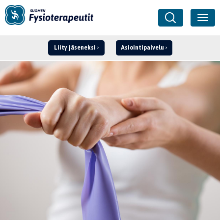
Liity jäseneksi
Asiointipalvelu
Kirjaudu ›