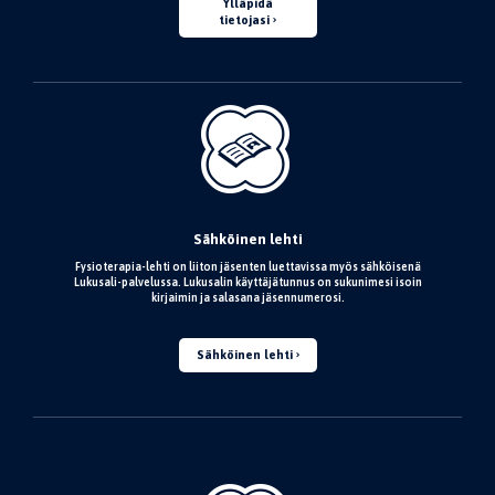
Ylläpidä
tietojasi
Sähköinen lehti
Fysioterapia-lehti on liiton jäsenten luettavissa myös sähköisenä
Lukusali-palvelussa. Lukusalin käyttäjätunnus on sukunimesi isoin
kirjaimin ja salasana jäsennumerosi.
Sähköinen lehti