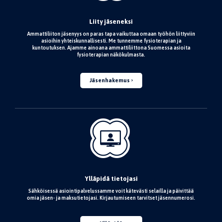
Liity jäseneksi
Ammattiliiton jäsenyys on paras tapa vaikuttaa omaan työhön liittyviin
asioihin yhteiskunnallisesti. Me tunnemme fysioterapian ja
kuntoutuksen. Ajamme ainoana ammattiliittona Suomessa asioita
fysioterapian näkökulmasta.
Jäsenhakemus
Ylläpidä tietojasi
Sähköisessä asiointipalvelussamme voit kätevästi selailla ja päivittää
omia jäsen- ja maksutietojasi. Kirjautumiseen tarvitset jäsennumerosi.