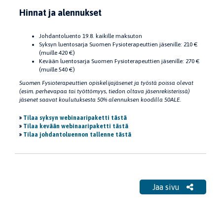
Hinnat ja alennukset
Johdantoluento 19.8. kaikille maksuton
Syksyn luentosarja Suomen Fysioterapeuttien jäsenille: 210 €
(muille 420 €)
Kevään luentosarja Suomen Fysioterapeuttien jäsenille: 270 €
(muille 540 €)
Suomen Fysioterapeuttien opiskelijajäsenet ja työstä poissa olevat
(esim. perhevapaa tai työttömyys, tiedon oltava jäsenrekisterissä)
jäsenet saavat koulutuksesta 50% alennuksen koodilla 50ALE.
»
Tilaa syksyn webinaaripaketti tästä
»
Tilaa kevään webinaaripaketti tästä
»
Tilaa johdantoluennon tallenne tästä
Jaa sivu