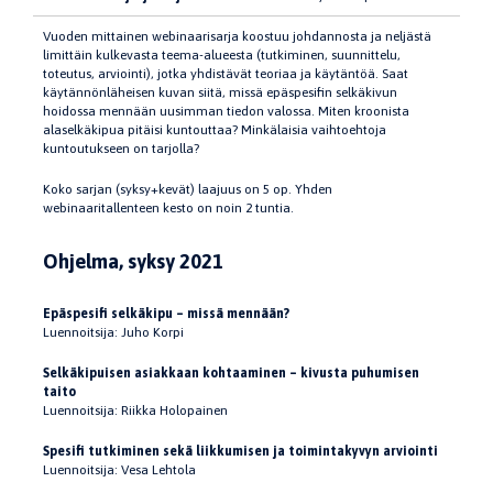
Vuoden mittainen webinaarisarja koostuu johdannosta ja neljästä
limittäin kulkevasta teema-alueesta (tutkiminen, suunnittelu,
toteutus, arviointi), jotka yhdistävät teoriaa ja käytäntöä. Saat
käytännönläheisen kuvan siitä, missä epäspesifin selkäkivun
hoidossa mennään uusimman tiedon valossa. Miten kroonista
alaselkäkipua pitäisi kuntouttaa? Minkälaisia vaihtoehtoja
kuntoutukseen on tarjolla?
Koko sarjan (syksy+kevät) laajuus on 5 op. Yhden
webinaaritallenteen kesto on noin 2 tuntia.
Ohjelma, syksy 2021
Epäspesifi selkäkipu – missä mennään?
Luennoitsija: Juho Korpi
Selkäkipuisen asiakkaan kohtaaminen – kivusta puhumisen
taito
Luennoitsija: Riikka Holopainen
Spesifi tutkiminen sekä liikkumisen ja toimintakyvyn arviointi
Luennoitsija: Vesa Lehtola