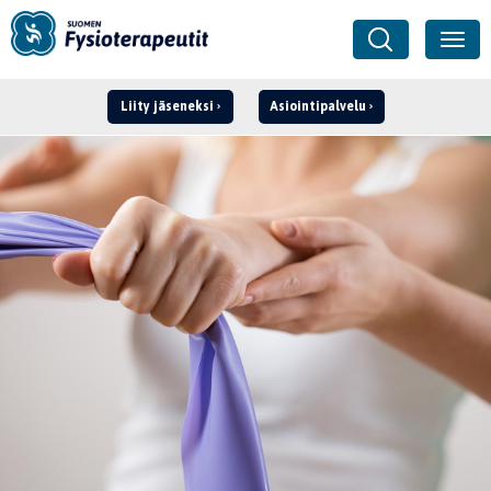
Liity jäseneksi
Asiointipalvelu
Kirjaudu ›