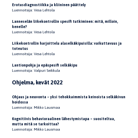
Erotusdiagnostiikka ja kliininen päättely
Luennoitsija: Vesa Lehtola
Lanneselän liikekontrollin spesifi tutkiminen: mitä, milloin,
kenelle?
Luennoitsija: Vesa Lehtola
Liikekontrollin harjoittelu alaselkäkipuisilla: vaikuttavuus ja
toteutus
Luennoitsija: Vesa Lehtola
Lantionpohja ja epäspesifi selkäkipu
Luennoitsija: Valpuri Seikkula
Ohjelma, kevät 2022
Ohjaus ja neuvonta – yksi tehokkaimmista keinoista selkäkivun
hoidossa
Luennoitsija: Mikko Lausmaa
Kognitiivis behavioraalinen lähestymistapa – suositeltua,
mutta mitä se tarkoittaa?
Luennoitsija: Mikko Lausmaa