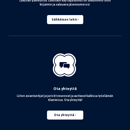
Lukusali-palvelussa. Lukusalin käyttäjätunnus on sukunimesi isoin
kirjaimin ja salasana jäsennumerosi.
Sähköinen lehti
Ota yhteyttä
Liiton asiantuntijat ja juristit neuvovat ja auttavat kaikissa työelämän
tilanteissa. Ota yhteyttä!
Ota yhteyttä