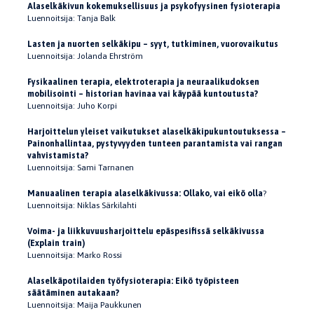
Alaselkäkivun kokemuksellisuus ja psykofyysinen fysioterapia
Luennoitsija: Tanja Balk
Lasten ja nuorten selkäkipu – syyt, tutkiminen, vuorovaikutus
Luennoitsija: Jolanda Ehrström
Fysikaalinen terapia, elektroterapia ja neuraalikudoksen
mobilisointi – historian havinaa vai käypää kuntoutusta?
Luennoitsija: Juho Korpi
Harjoittelun yleiset vaikutukset alaselkäkipukuntoutuksessa –
Painonhallintaa, pystyvyyden tunteen parantamista vai rangan
vahvistamista?
Luennoitsija: Sami Tarnanen
Manuaalinen terapia alaselkäkivussa: Ollako, vai eikö olla
?
Luennoitsija: Niklas Särkilahti
Voima- ja liikkuvuusharjoittelu epäspesifissä selkäkivussa
(Explain train)
Luennoitsija: Marko Rossi
Alaselkäpotilaiden työfysioterapia: Eikö työpisteen
säätäminen autakaan?
Luennoitsija: Maija Paukkunen