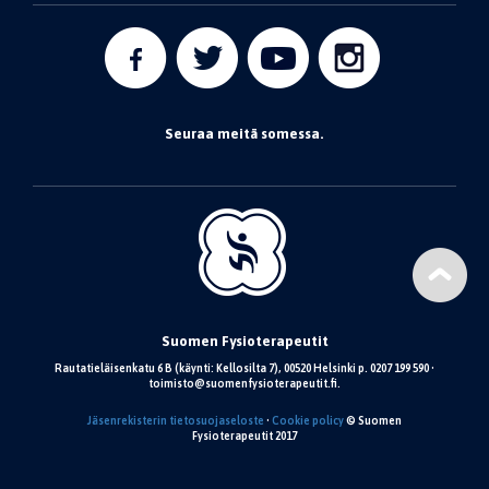
Seuraa meitä somessa.
Suomen Fysioterapeutit
Rautatieläisenkatu 6 B (käynti: Kellosilta 7), 00520 Helsinki p. 0207 199 590 •
toimisto@suomenfysioterapeutit.fi.
Jäsenrekisterin tietosuojaseloste
•
Cookie policy
© Suomen
Fysioterapeutit 2017