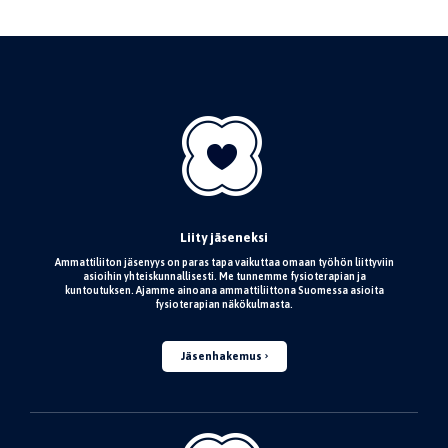
Liity jäseneksi
Ammattiliiton jäsenyys on paras tapa vaikuttaa omaan työhön liittyviin
asioihin yhteiskunnallisesti. Me tunnemme fysioterapian ja
kuntoutuksen. Ajamme ainoana ammattiliittona Suomessa asioita
fysioterapian näkökulmasta.
Jäsenhakemus