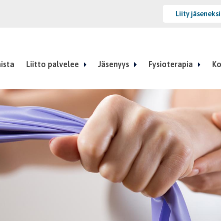
Liity jäseneks
ista
Liitto palvelee
Jäsenyys
Fysioterapia
Ko