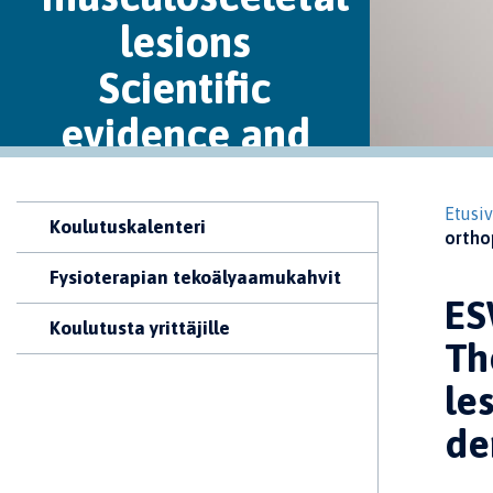
lesions
Scientific
evidence and
practical
demonstration
Etusi
Koulutuskalenteri
ortho
Fysioterapian tekoälyaamukahvit
ES
Koulutusta yrittäjille
Th
le
de