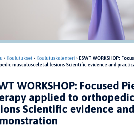
vu
Koulutukset
Koulutuskalenteri
ESWT WORKSHOP: Focused
pedic musculosceletal lesions Scientific evidence and practi
WT WORKSHOP: Focused Pi
erapy applied to orthopedic
sions Scientific evidence and
monstration