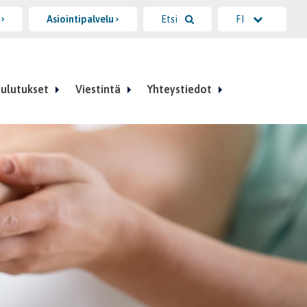
i
Asiointipalvelu
Etsi
FI
ulutukset
Viestintä
Yhteystiedot