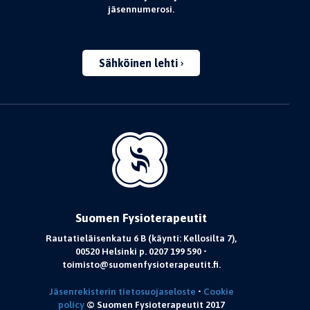
jäsennumerosi.
Sähköinen lehti
Suomen Fysioterapeutit
Rautatieläisenkatu 6 B (käynti: Kellosilta 7),
00520 Helsinki p. 0207 199 590 •
toimisto@suomenfysioterapeutit.fi.
Jäsenrekisterin tietosuojaseloste
•
Cookie
policy
© Suomen Fysioterapeutit 2017