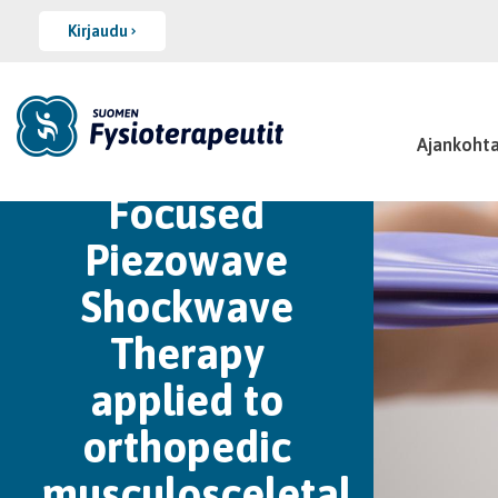
Kirjaudu
ESWT
Ajankohta
WORKSHOP:
Focused
Piezowave
Shockwave
Therapy
applied to
orthopedic
musculosceletal