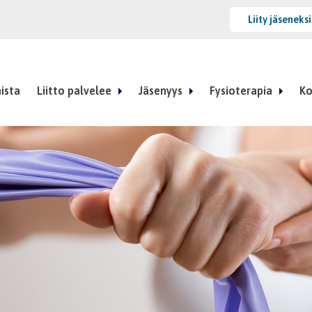
Liity jäseneks
ista
Liitto palvelee
Jäsenyys
Fysioterapia
Ko