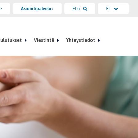
i
Asiointipalvelu
Etsi
FI
ulutukset
Viestintä
Yhteystiedot