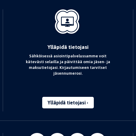
Ylläpidä tietojasi
Sähköisessä asiointipalvelussamme voit
kätevästi selailla ja päivittää omia jäsen- ja
maksutietojasi. Kirjautumiseen tarvitset
jäsennumerosi.
Ylläpidä tietojasi