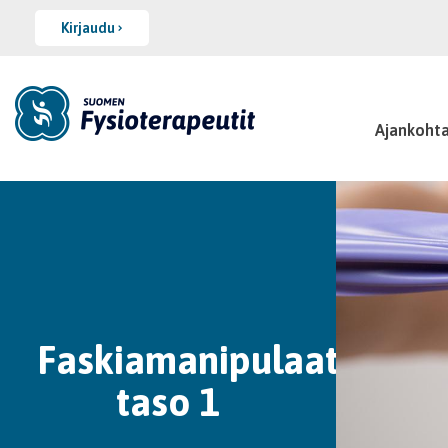
Kirjaudu
Ajankohta
Faskiamanipulaatio,
taso 1