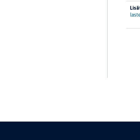
Lisä
last