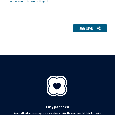
www.kuntoutuskouluttajat.fi
Jaa sivu
Liity jäseneksi
Ammattiliiton jäsenyys on paras tapa vaikuttaa omaan työhön liittyviin