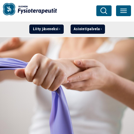
Liity jäseneksi
Asiointipalvelu
Kirjaudu ›