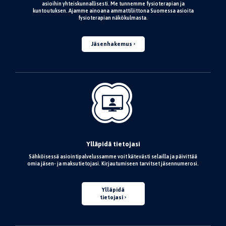
asioihin yhteiskunnallisesti. Me tunnemme fysioterapian ja
kuntoutuksen. Ajamme ainoana ammattiliittona Suomessa asioita
fysioterapian näkökulmasta.
Jäsenhakemus
Ylläpidä tietojasi
Sähköisessä asiointipalvelussamme voit kätevästi selailla ja päivittää
omia jäsen- ja maksutietojasi. Kirjautumiseen tarvitset jäsennumerosi.
Ylläpidä
tietojasi