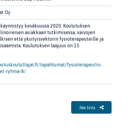
at Oy
ä käynnistyy kesäkuussa 2020. Koulutuksen
elinoireisen asiakkaan tutkimisessa, vaivojen
kisen että yksityissektorin fysioterapeuteille ja
saamista. Koulutuksen laajuus on 15
utuskouluttajat.fi/tapahtumat/fysioterapeutin-
eet-ryhma-8/
Jaa sivu