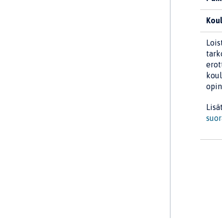
Koul
Lois
tark
erot
koul
opin
Lisä
suor