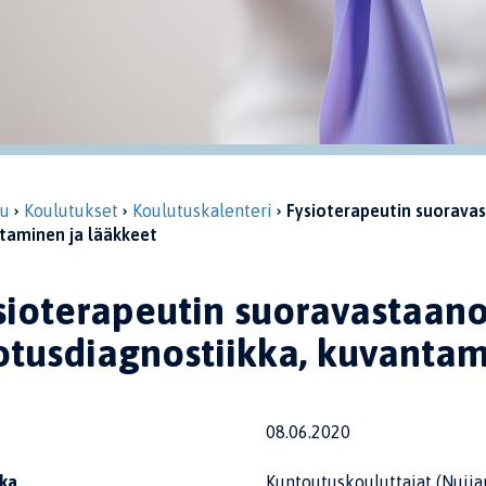
vu
Koulutukset
Koulutuskalenteri
Fysioterapeutin suoravas
taminen ja lääkkeet
sioterapeutin suoravastaanot
otusdiagnostiikka, kuvantam
08.06.2020
ka
Kuntoutuskouluttajat (Nuija