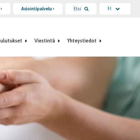
i
Asiointipalvelu
Etsi
FI
ulutukset
Viestintä
Yhteystiedot