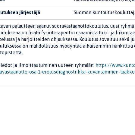
utuksen järjestäjä
Suomen Kuntoutuskouluttaj
tavan palautteen saanut suoravastaanottokoulutus, uusi ryhm
oituksena on lisätä fysioterapeutin osaamista tuki- ja liikunta
telussa ja harjoitteiden ohjauksessa. Koulutus soveltuu sekä jul
utuksessa on mahdollisuus hyödyntää aikaisemmin hankittua o
topistettä.
tiedot ja ilmoittautuminen uuteen ryhmään:
https://www.kunto
avastaanotto-osa-1-erotusdiagnostiikka-kuvantaminen-laakk