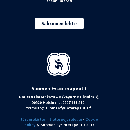
jäsennumerosi.
Sähköinen lehti
Suomen Fysioterapeutit
Rautatieläisenkatu 6 B (käynti: Kellosilta 7),
00520 Helsinki p. 0207 199 590 •
toimisto@suomenfysioterapeutit.fi.
Jäsenrekisterin tietosuojaseloste
•
Cookie
policy
© Suomen Fysioterapeutit 2017