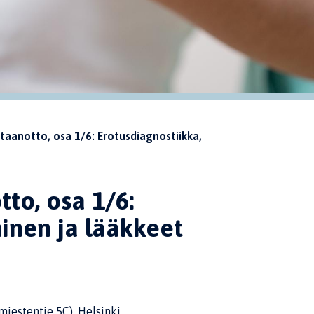
taanotto, osa 1/6: Erotusdiagnostiikka,
to, osa 1/6:
inen ja lääkkeet
miestentie 5C), Helsinki