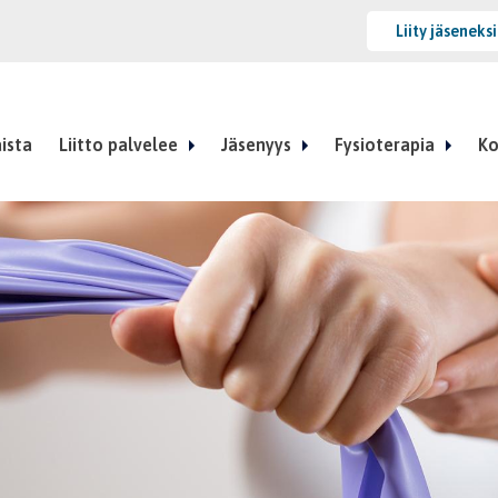
Liity jäseneks
ista
Liitto palvelee
Jäsenyys
Fysioterapia
Ko