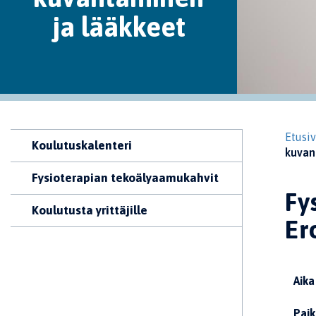
ja lääkkeet
Etusi
Koulutuskalenteri
kuvan
Fysioterapian tekoälyaamukahvit
Fy
Koulutusta yrittäjille
Er
Aika
Paik