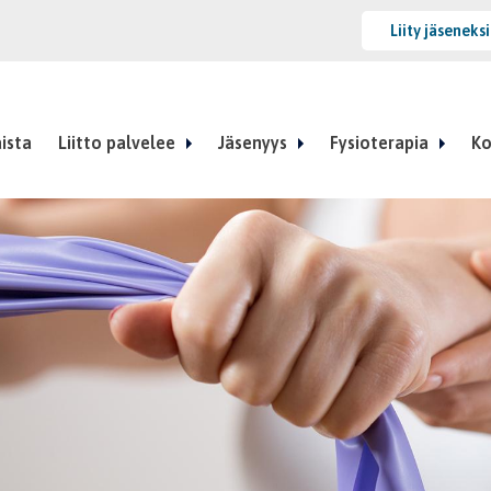
Liity jäseneks
ista
Liitto palvelee
Jäsenyys
Fysioterapia
Ko