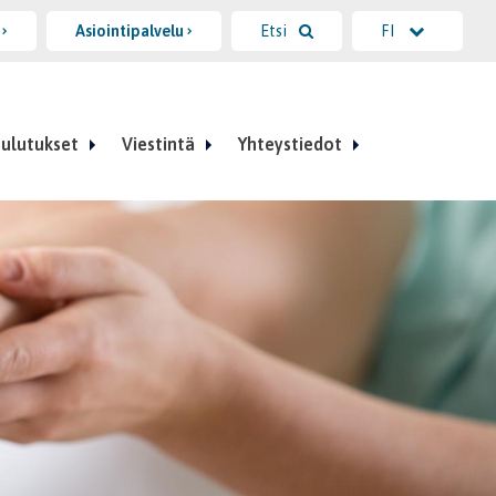
i
Asiointipalvelu
Etsi
FI
ulutukset
Viestintä
Yhteystiedot