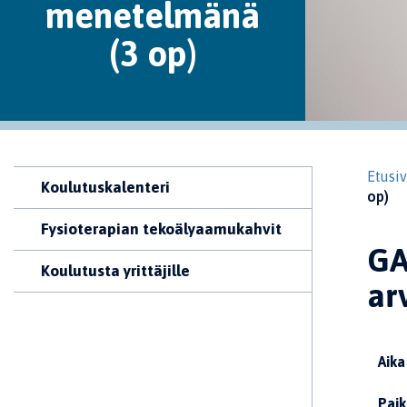
menetelmänä
(3 op)
Etusi
Koulutuskalenteri
op)
Fysioterapian tekoälyaamukahvit
GA
Koulutusta yrittäjille
ar
Aika
Paik