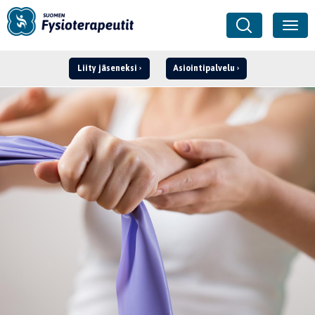
Liity jäseneksi
Asiointipalvelu
Kirjaudu ›