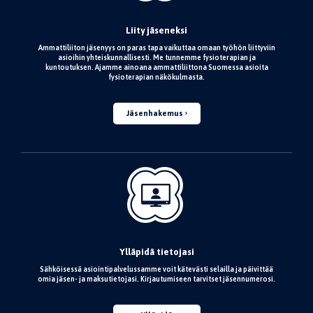
Liity jäseneksi
Ammattiliiton jäsenyys on paras tapa vaikuttaa omaan työhön liittyviin
asioihin yhteiskunnallisesti. Me tunnemme fysioterapian ja
kuntoutuksen. Ajamme ainoana ammattiliittona Suomessa asioita
fysioterapian näkökulmasta.
Jäsenhakemus
Ylläpidä tietojasi
Sähköisessä asiointipalvelussamme voit kätevästi selailla ja päivittää
omia jäsen- ja maksutietojasi. Kirjautumiseen tarvitset jäsennumerosi.