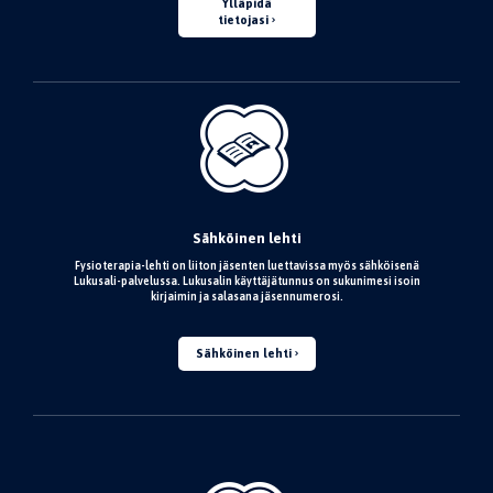
Ylläpidä
tietojasi
Sähköinen lehti
Fysioterapia-lehti on liiton jäsenten luettavissa myös sähköisenä
Lukusali-palvelussa. Lukusalin käyttäjätunnus on sukunimesi isoin
kirjaimin ja salasana jäsennumerosi.
Sähköinen lehti