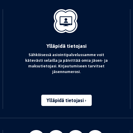
Ylläpidä tietojasi
Sähköisessä asiointipalvelussamme voit
kätevästi selailla ja päivittää omia jäsen- ja
maksutietojasi. Kirjautumiseen tarvitset
jäsennumerosi.
Ylläpidä tietojasi