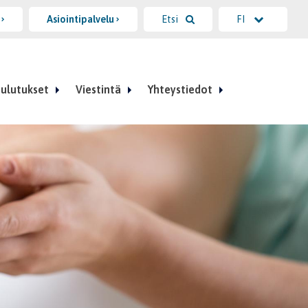
i
Asiointipalvelu
Etsi
FI
ulutukset
Viestintä
Yhteystiedot