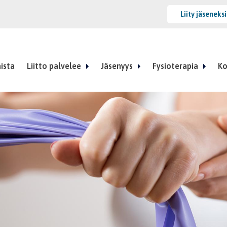
Liity jäseneks
ista
Liitto palvelee
Jäsenyys
Fysioterapia
Ko