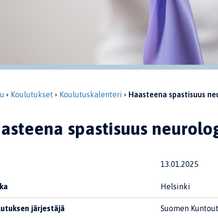
vu
Koulutukset
Koulutuskalenteri
Haasteena spastisuus ne
asteena spastisuus neurolo
13.01.2025
ka
Helsinki
utuksen järjestäjä
Suomen Kuntout