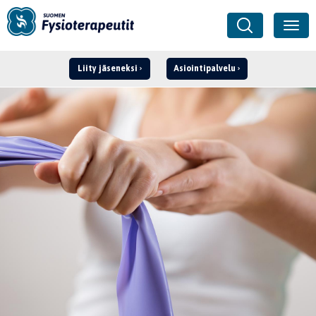
Liity jäseneksi
Asiointipalvelu
Kirjaudu ›