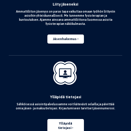
Liity jäseneksi
Ammattiliiton jäsenyys on paras tapa vaikuttaa omaan työhön liittyviin
asioihin yhteiskunnallisesti. Me tunnemme fysioterapian ja
kuntoutuksen. Ajamme ainoana ammattiliittona Suomessa asioita
fysioterapian näkökulmasta.
Jäsenhakemus
Ylläpidä tietojasi
Sähköisessä asiointipalvelussamme voit kätevästi selailla ja päivittää
omia jäsen- ja maksutietojasi. Kirjautumiseen tarvitset jäsennumerosi.
Ylläpidä
tietojasi