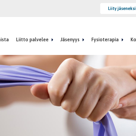
Liity jäseneks
ista
Liitto palvelee
Jäsenyys
Fysioterapia
Ko