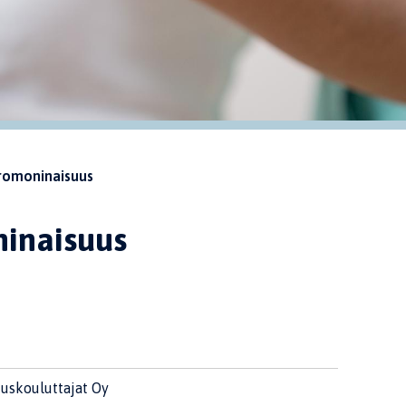
uromoninaisuus
ninaisuus
uskouluttajat Oy