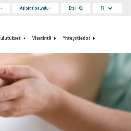
i
Asiointipalvelu
Etsi
FI
ulutukset
Viestintä
Yhteystiedot