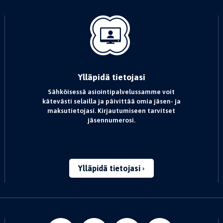
Ylläpidä tietojasi
Sähköisessä asiointipalvelussamme voit
kätevästi selailla ja päivittää omia jäsen- ja
maksutietojasi. Kirjautumiseen tarvitset
jäsennumerosi.
Ylläpidä tietojasi