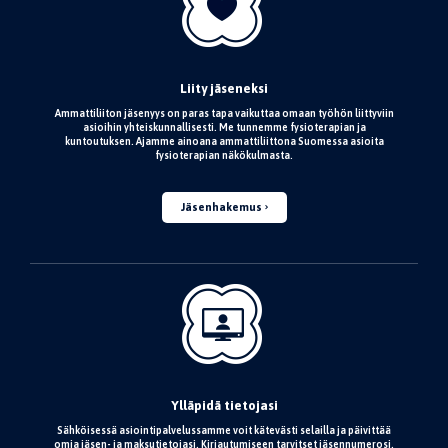
Liity jäseneksi
Ammattiliiton jäsenyys on paras tapa vaikuttaa omaan työhön liittyviin
asioihin yhteiskunnallisesti. Me tunnemme fysioterapian ja
kuntoutuksen. Ajamme ainoana ammattiliittona Suomessa asioita
fysioterapian näkökulmasta.
Jäsenhakemus
Ylläpidä tietojasi
Sähköisessä asiointipalvelussamme voit kätevästi selailla ja päivittää
omia jäsen- ja maksutietojasi. Kirjautumiseen tarvitset jäsennumerosi.