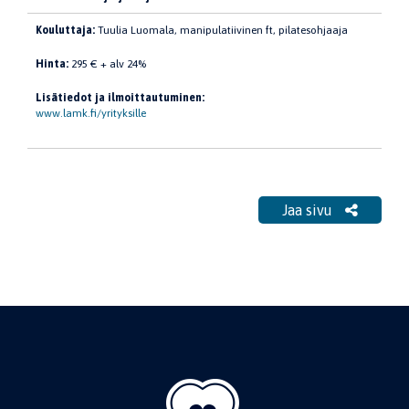
Kouluttaja:
Tuulia Luomala, manipulatiivinen ft, pilatesohjaaja
Hinta:
295 € + alv 24%
Lisätiedot ja ilmoittautuminen:
www.lamk.fi/yrityksille
Jaa sivu