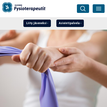
Liity jäseneksi
Asiointipalvelu
Kirjaudu ›