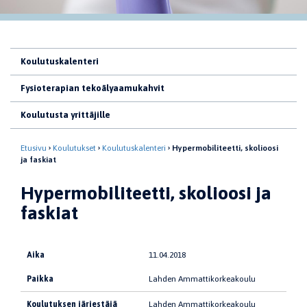
Koulutuskalenteri
Fysioterapian tekoälyaamukahvit
Koulutusta yrittäjille
Etusivu
Koulutukset
Koulutuskalenteri
Hypermobiliteetti, skolioosi
ja faskiat
Hypermobiliteetti, skolioosi ja
faskiat
Aika
11.04.2018
Paikka
Lahden Ammattikorkeakoulu
Koulutuksen järjestäjä
Lahden Ammattikorkeakoulu