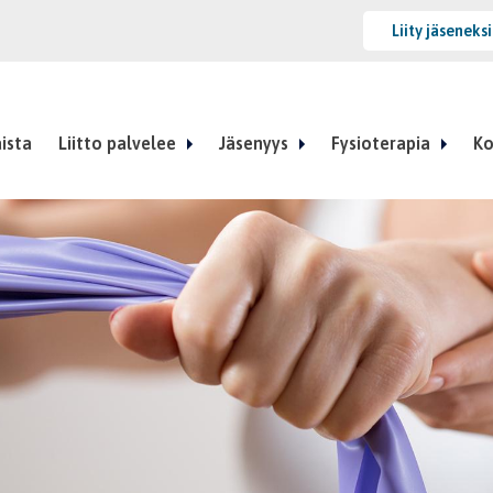
Liity jäseneks
ista
Liitto palvelee
Jäsenyys
Fysioterapia
Ko