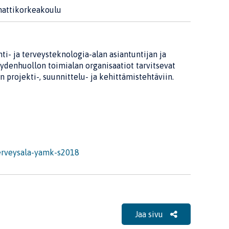
ttikorkeakoulu
i- ja terveysteknologia-alan asiantuntijan ja
eydenhuollon toimialan organisaatiot tarvitsevat
n projekti-, suunnittelu- ja kehittämistehtäviin.
terveysala-yamk-s2018
Jaa sivu