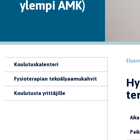
ylempi AMK)
Etusi
Koulutuskalenteri
Fysioterapian tekoälyaamukahvit
Hy
te
Koulutusta yrittäjille
Aika
Paik