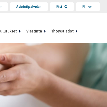
i
Asiointipalvelu
Etsi
FI
ulutukset
Viestintä
Yhteystiedot