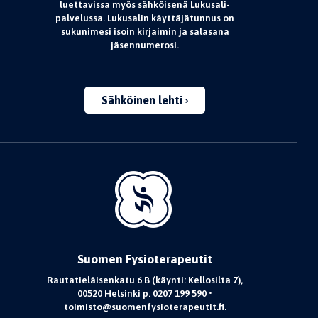
luettavissa myös sähköisenä Lukusali-
palvelussa. Lukusalin käyttäjätunnus on
sukunimesi isoin kirjaimin ja salasana
jäsennumerosi.
Sähköinen lehti
Suomen Fysioterapeutit
Rautatieläisenkatu 6 B (käynti: Kellosilta 7),
00520 Helsinki p. 0207 199 590 •
toimisto@suomenfysioterapeutit.fi.