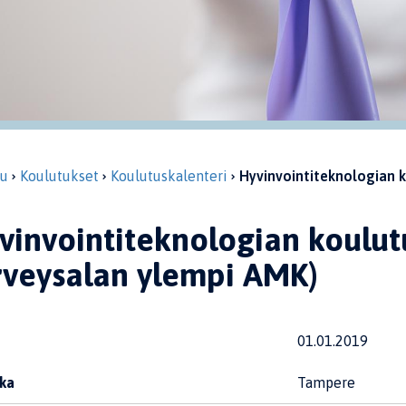
vu
Koulutukset
Koulutuskalenteri
Hyvinvointiteknologian ko
vinvointiteknologian koulutu
rveysalan ylempi AMK)
01.01.2019
ka
Tampere