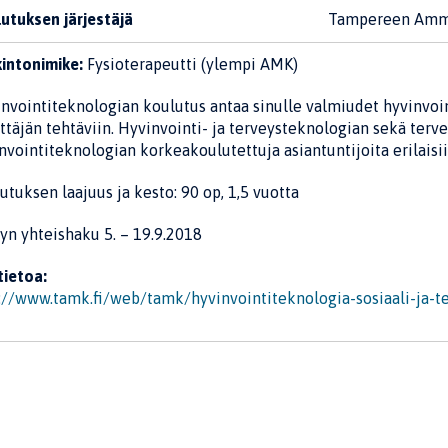
utuksen järjestäjä
Tampereen Amma
intonimike:
Fysioterapeutti (ylempi AMK)
nvointiteknologian koulutus antaa sinulle valmiudet hyvinvoint
ttäjän tehtäviin. Hyvinvointi- ja terveysteknologian sekä terv
nvointiteknologian korkeakoulutettuja asiantuntijoita erilaisii
utuksen laajuus ja kesto: 90 op, 1,5 vuotta
yn yhteishaku 5. – 19.9.2018
tietoa:
://www.tamk.fi/web/tamk/hyvinvointiteknologia-sosiaali-ja-