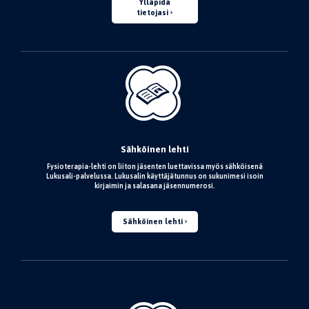
Ylläpidä
tietojasi
Sähköinen lehti
Fysioterapia-lehti on liiton jäsenten luettavissa myös sähköisenä
Lukusali-palvelussa. Lukusalin käyttäjätunnus on sukunimesi isoin
kirjaimin ja salasana jäsennumerosi.
Sähköinen lehti