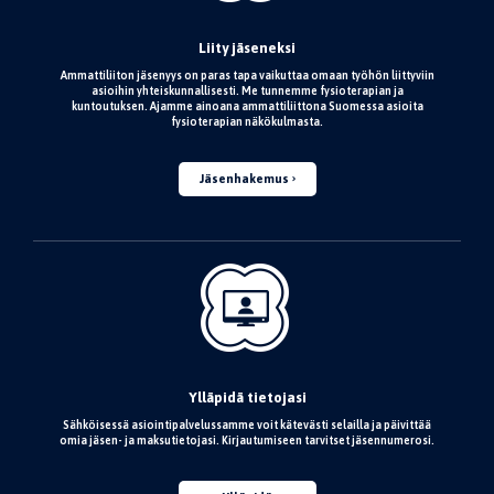
Liity jäseneksi
Ammattiliiton jäsenyys on paras tapa vaikuttaa omaan työhön liittyviin
asioihin yhteiskunnallisesti. Me tunnemme fysioterapian ja
kuntoutuksen. Ajamme ainoana ammattiliittona Suomessa asioita
fysioterapian näkökulmasta.
Jäsenhakemus
Ylläpidä tietojasi
Sähköisessä asiointipalvelussamme voit kätevästi selailla ja päivittää
omia jäsen- ja maksutietojasi. Kirjautumiseen tarvitset jäsennumerosi.