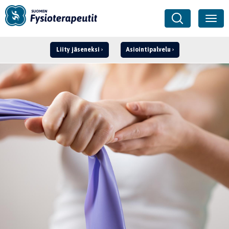
Liity jäseneksi
Asiointipalvelu
Kirjaudu ›