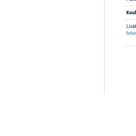
Koul
Lisä
lutu