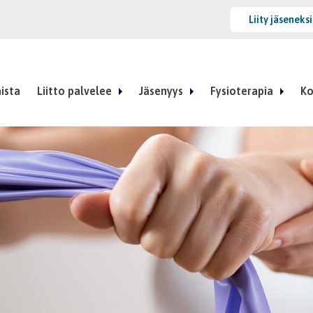
Liity jäseneks
ista
Liitto palvelee
Jäsenyys
Fysioterapia
Ko