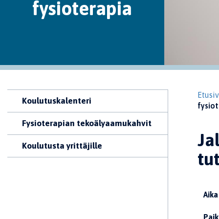
fysioterapia
Etusi
Koulutuskalenteri
fysiot
Fysioterapian tekoälyaamukahvit
Ja
Koulutusta yrittäjille
tu
Aika
Paik