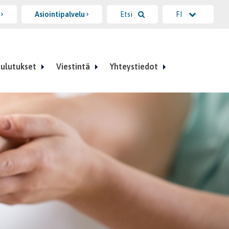
i
Asiointipalvelu
Etsi
FI
ulutukset
Viestintä
Yhteystiedot