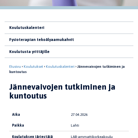
Koulutuskalenteri
Fysioterapian tekoälyaamukahvit
Koulutusta yrittäjille
Etusivu
Koulutukset
Koulutuskalenteri
Jännevaivojen tutkiminen ja
kuntoutus
Jännevaivojen tutkiminen ja
kuntoutus
Aika
27.04.2026
Paikka
Lahti
Koulutuksen järjestäjä
LAB-ammattikorkeakoulu