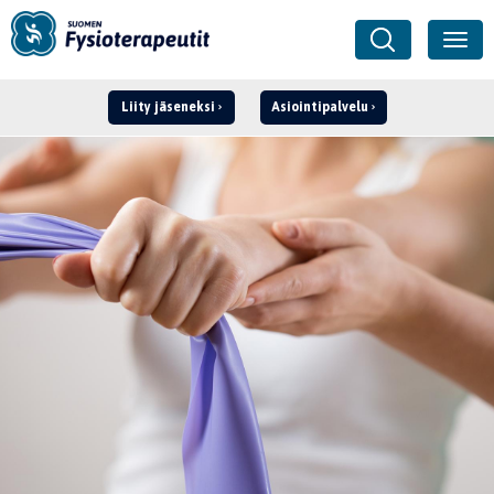
Liity jäseneksi
Asiointipalvelu
Kirjaudu ›