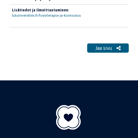
Lisätiedot ja ilmoittautuminen:
lutuniversities.fi/fysioterapia-ja-kuntoutus
Jaa sivu