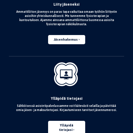
Liity jäseneksi
Ammattiliiton jäsenyys on paras tapa vaikuttaa omaan työhön liittyviin
asioihin yhteiskunnallisesti. Me tunnemme fysioterapian ja
kuntoutuksen. Ajamme ainoana ammattiliittona Suomessa asioita
fysioterapian näkökulmasta.
Jäsenhakemus
Ylläpidä tietojasi
Sähköisessä asiointipalvelussamme voit kätevästi selailla ja päivittää
omia jäsen- ja maksutietojasi. Kirjautumiseen tarvitset jäsennumerosi.
Ylläpidä
tietojasi