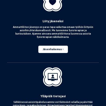
Liity jäseneksi
Ammattiliiton jäsenyys on paras tapa vaikuttaa omaan työhön liittyviin
asioihin yhteiskunnallisesti. Me tunnemme fysioterapian ja
kuntoutuksen. Ajamme ainoana ammattiliittona Suomessa asioita
fysioterapian näkökulmasta.
Jäsenhakemus
Ylläpidä tietojasi
Sähköisessä asiointipalvelussamme voit kätevästi selailla ja päivittää
omia jäsen- ja maksutietojasi. Kirjautumiseen tarvitset jäsennumerosi.