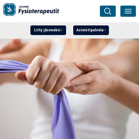
Liity jäseneksi
Asiointipalvelu
Kirjaudu ›