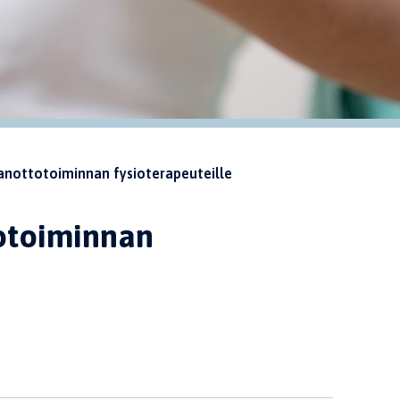
anottotoiminnan fysioterapeuteille
otoiminnan