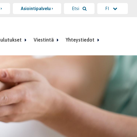
i
Asiointipalvelu
Etsi
FI
ulutukset
Viestintä
Yhteystiedot