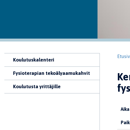
Etusi
Koulutuskalenteri
Fysioterapian tekoälyaamukahvit
Ke
fy
Koulutusta yrittäjille
Aika
Paik