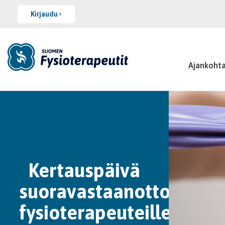
Kirjaudu
Ajankohta
Kertauspäivä
suoravastaanottotoimi
fysioterapeuteille