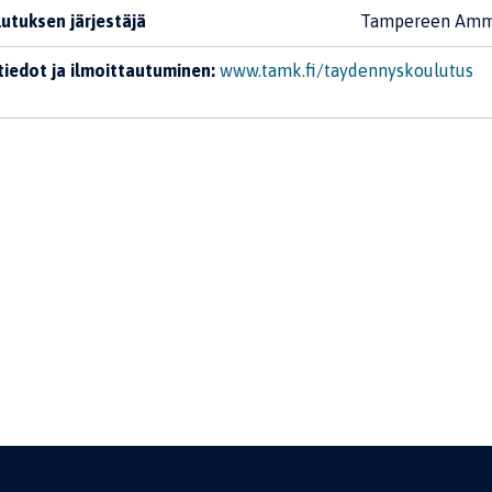
utuksen järjestäjä
Tampereen Amma
tiedot ja ilmoittautuminen:
www.tamk.fi/taydennyskoulutus