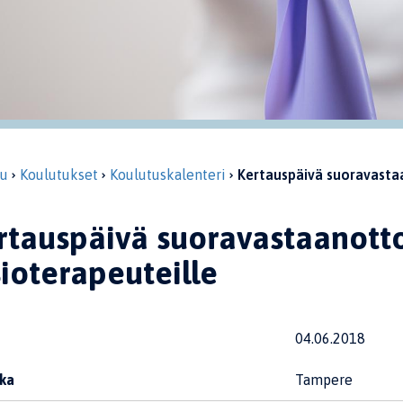
vu
Koulutukset
Koulutuskalenteri
Kertauspäivä suoravasta
rtauspäivä suoravastaanott
sioterapeuteille
04.06.2018
ka
Tampere