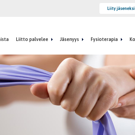
Liity jäseneks
ista
Liitto palvelee
Jäsenyys
Fysioterapia
Ko
nnan