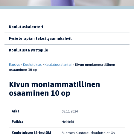
Koulutuskalenteri
Fysioterapian tekoälyaamukahvit
Koulutusta yrittäjille
Etusivu
Koulutukset
Koulutuskalenteri
Kivun moniammatillinen
osaaminen 10 op
Kivun moniammatillinen
osaaminen 10 op
Aika
08.11.2024
Paikka
Helsinki
Koulutuksen järjestäjä
Suomen Kuntoutuskouluttajat Oy