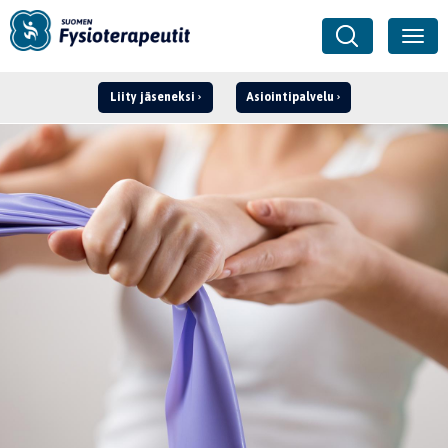
Liity jäseneksi
Asiointipalvelu
Kirjaudu ›