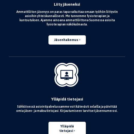
Liity jäseneksi
Ammattiliiton jäsenyys on paras tapa vaikuttaa omaan työhön liittyviin
asioihin yhteiskunnallisesti. Me tunnemme fysioterapian ja
kuntoutuksen. Ajamme ainoana ammattiliittona Suomessa asioita
fysioterapian näkökulmasta.
Jäsenhakemus
Ylläpidä tietojasi
Sähköisessä asiointipalvelussamme voit kätevästi selailla ja päivittää
omia jäsen- ja maksutietojasi. Kirjautumiseen tarvitset jäsennumerosi.
Ylläpidä
tietojasi