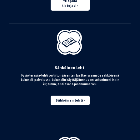
Ylläpidä
tietojasi
Sähköinen lehti
Fysioterapia-lehti on liiton jäsenten luettavissa myös sähköisenä
Lukusali-palvelussa. Lukusalin käyttäjätunnus on sukunimesi isoin
kirjaimin ja salasana jäsennumerosi.
Sähköinen lehti