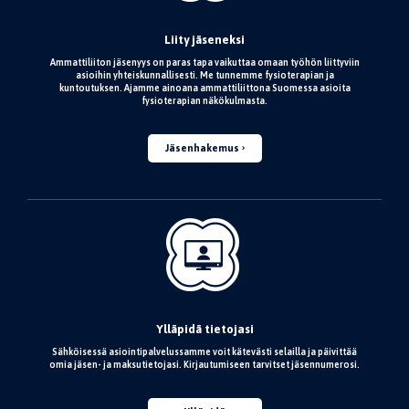
Liity jäseneksi
Ammattiliiton jäsenyys on paras tapa vaikuttaa omaan työhön liittyviin
asioihin yhteiskunnallisesti. Me tunnemme fysioterapian ja
kuntoutuksen. Ajamme ainoana ammattiliittona Suomessa asioita
fysioterapian näkökulmasta.
Jäsenhakemus
Ylläpidä tietojasi
Sähköisessä asiointipalvelussamme voit kätevästi selailla ja päivittää
omia jäsen- ja maksutietojasi. Kirjautumiseen tarvitset jäsennumerosi.