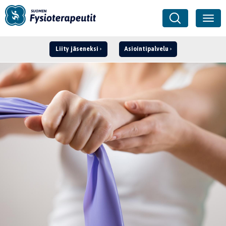
Liity jäseneksi
Asiointipalvelu
Kirjaudu ›