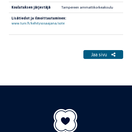
Koulutuksen järjestäjä
Tampereen ammattikorkeakoulu
Lisätiedot ja ilmoittautuminen:
www.tuni.fi/kehitysosaajana/sote
Jaa sivu