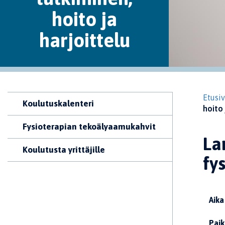
hoito ja
harjoittelu
Etusi
Koulutuskalenteri
hoito 
Fysioterapian tekoälyaamukahvit
La
Koulutusta yrittäjille
fy
Aika
Paik