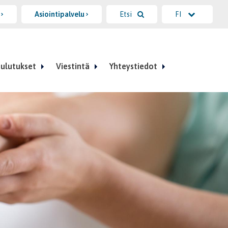
i
Asiointipalvelu
Etsi
FI
ulutukset
Viestintä
Yhteystiedot