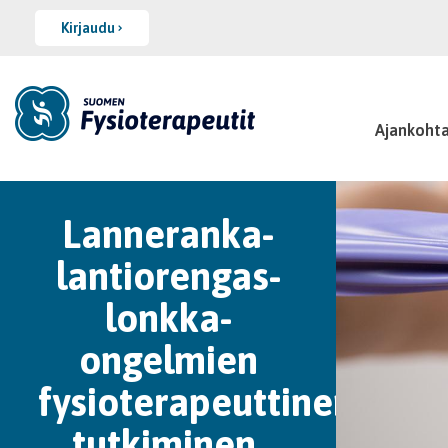
Kirjaudu
Ajankohta
Lanneranka-
lantiorengas-
lonkka-
ongelmien
fysioterapeuttinen
tutkiminen,