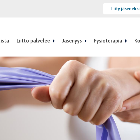
Liity jäseneks
ista
Liitto palvelee
Jäsenyys
Fysioterapia
Ko