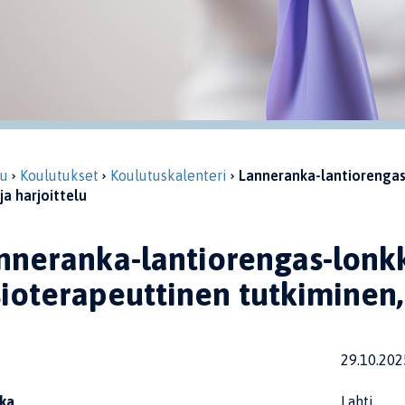
vu
Koulutukset
Koulutuskalenteri
Lanneranka-lantiorengas
ja harjoittelu
nneranka-lantiorengas-lonk
sioterapeuttinen tutkiminen, 
29.10.202
ka
Lahti