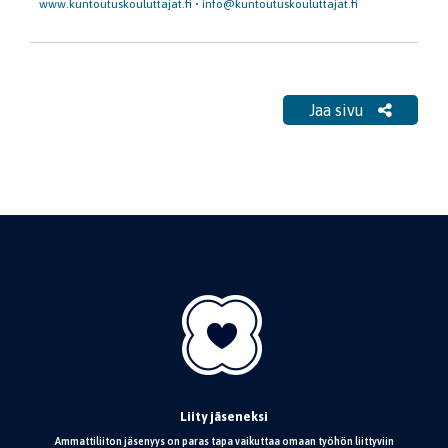
www.kuntoutuskouluttajat.fi
•
info@kuntoutuskouluttajat.fi
Jaa sivu
Liity jäseneksi
Ammattiliiton jäsenyys on paras tapa vaikuttaa omaan työhön liittyviin