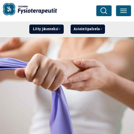
Liity jäseneksi
Asiointipalvelu
Kirjaudu ›