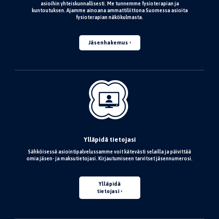
asioihin yhteiskunnallisesti. Me tunnemme fysioterapian ja
kuntoutuksen. Ajamme ainoana ammattiliittona Suomessa asioita
fysioterapian näkökulmasta.
Jäsenhakemus
Ylläpidä tietojasi
Sähköisessä asiointipalvelussamme voit kätevästi selailla ja päivittää
omia jäsen- ja maksutietojasi. Kirjautumiseen tarvitset jäsennumerosi.
Ylläpidä
tietojasi