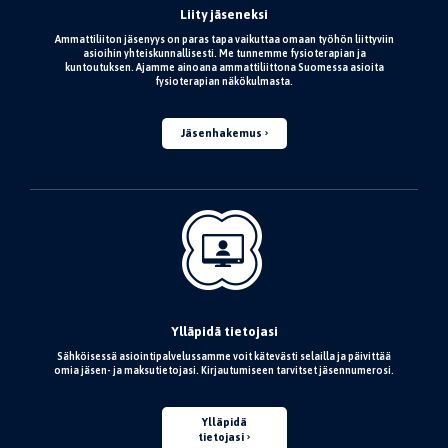
Liity jäseneksi
Ammattiliiton jäsenyys on paras tapa vaikuttaa omaan työhön liittyviin
asioihin yhteiskunnallisesti. Me tunnemme fysioterapian ja
kuntoutuksen. Ajamme ainoana ammattiliittona Suomessa asioita
fysioterapian näkökulmasta.
Jäsenhakemus
Ylläpidä tietojasi
Sähköisessä asiointipalvelussamme voit kätevästi selailla ja päivittää
omia jäsen- ja maksutietojasi. Kirjautumiseen tarvitset jäsennumerosi.
Ylläpidä
tietojasi