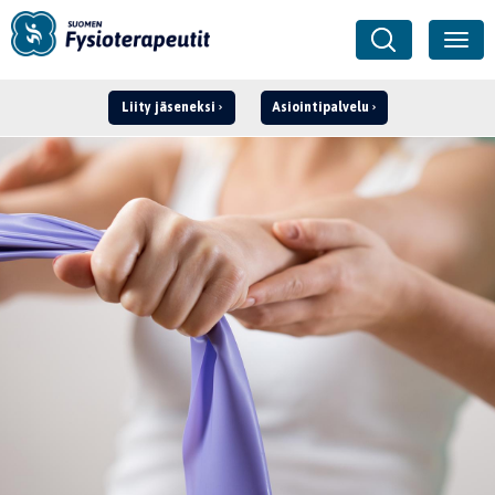
Liity jäseneksi
Asiointipalvelu
Kirjaudu ›