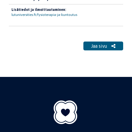
Lisätiedot ja ilmoittautuminen:
lutuniversities.fi/fysioterapia-ja-kuntoutus
Jaa sivu