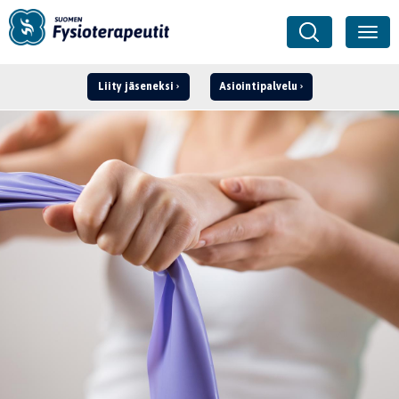
Liity jäseneksi
Asiointipalvelu
Kirjaudu ›