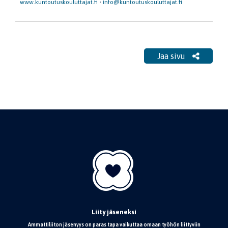
www.kuntoutuskouluttajat.fi
•
info@kuntoutuskouluttajat.fi
Jaa sivu
Liity jäseneksi
Ammattiliiton jäsenyys on paras tapa vaikuttaa omaan työhön liittyviin