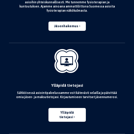
asioihin yhteiskunnallisesti. Me tunnemme fysioterapian ja
kuntoutuksen. Ajamme ainoana ammattiliittona Suomessa asioita
fysioterapian näkökulmasta.
Jäsenhakemus
Ylläpidä tietojasi
Sähköisessä asiointipalvelussamme voit kätevästi selailla ja päivittää
omia jäsen- ja maksutietojasi. Kirjautumiseen tarvitset jäsennumerosi.
Ylläpidä
tietojasi