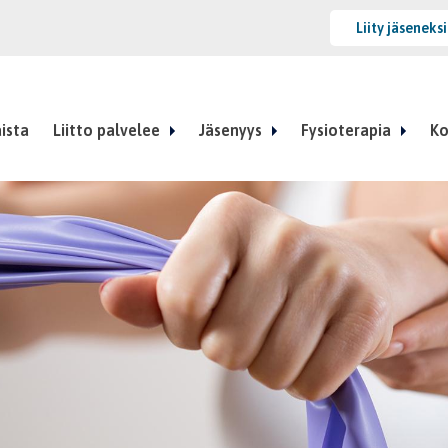
Liity jäseneks
ista
Liitto palvelee
Jäsenyys
Fysioterapia
Ko