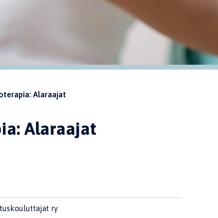
oterapia: Alaraajat
ia: Alaraajat
uskouluttajat ry